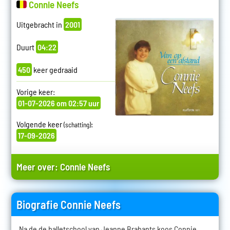
Connie Neefs
Uitgebracht in
2001
Duurt
04:22
450
keer gedraaid
Vorige keer:
01-07-2026 om 02:57 uur
Volgende keer
:
(schatting)
17-09-2026
Meer over:
Connie Neefs
Biografie Connie Neefs
Na de de balletschool van Jeanne Brabants koos Connie