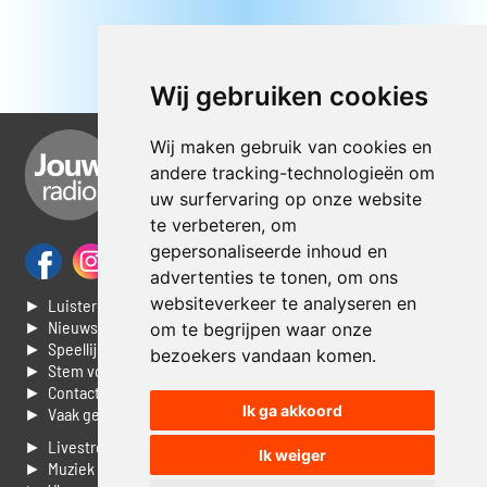
Wij gebruiken cookies
Wij maken gebruik van cookies en
andere tracking-technologieën om
uw surfervaring op onze website
te verbeteren, om
gepersonaliseerde inhoud en
advertenties te tonen, om ons
websiteverkeer te analyseren en
► Luisteren naar Jouwradio
► Nieuws
om te begrijpen waar onze
► Speellijst
bezoekers vandaan komen.
► Stem voor de Dag top 3
► Contacteer ons
Ik ga akkoord
► Vaak gestelde vragen
► Livestream informatie
Ik weiger
► Muziek opzoeken