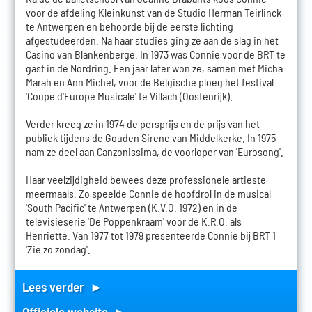
voor de afdeling Kleinkunst van de Studio Herman Teirlinck
te Antwerpen en behoorde bij de eerste lichting
afgestudeerden. Na haar studies ging ze aan de slag in het
Casino van Blankenberge. In 1973 was Connie voor de BRT te
gast in de Nordring. Een jaar later won ze, samen met Micha
Marah en Ann Michel, voor de Belgische ploeg het festival
'Coupe d'Europe Musicale' te Villach (Oostenrijk).
Verder kreeg ze in 1974 de persprijs en de prijs van het
publiek tijdens de Gouden Sirene van Middelkerke. In 1975
nam ze deel aan Canzonissima, de voorloper van 'Eurosong'.
Haar veelzijdigheid bewees deze professionele artieste
meermaals. Zo speelde Connie de hoofdrol in de musical
'South Pacific' te Antwerpen (K.V.O. 1972) en in de
televisieserie 'De Poppenkraam' voor de K.R.O. als
Henriette. Van 1977 tot 1979 presenteerde Connie bij BRT 1
'Zie zo zondag'.
Lees verder ►
Officiele website ►