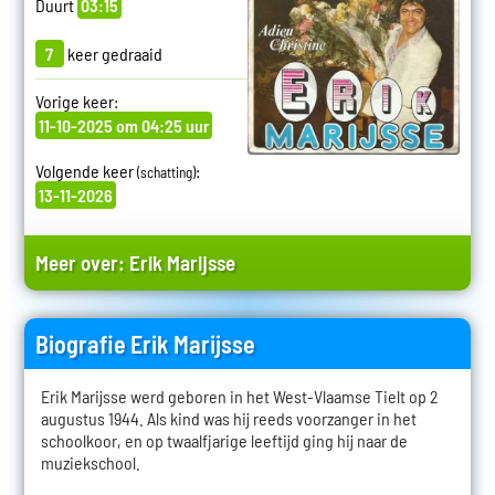
Duurt
03:15
7
keer gedraaid
Vorige keer:
11-10-2025 om 04:25 uur
Volgende keer
:
(schatting)
13-11-2026
Meer over:
Erik Marijsse
Biografie Erik Marijsse
Erik Marijsse werd geboren in het West-Vlaamse Tielt op 2
augustus 1944. Als kind was hij reeds voorzanger in het
schoolkoor, en op twaalfjarige leeftijd ging hij naar de
muziekschool.