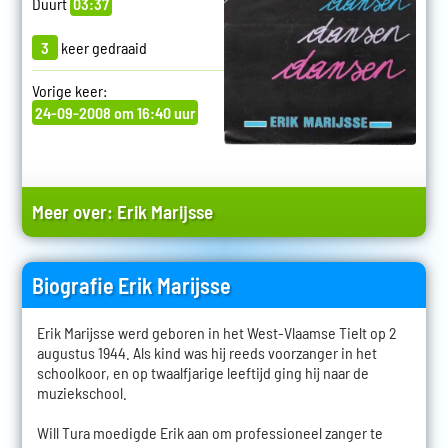
Duurt
03:37
3
keer gedraaid
Vorige keer:
24-09-2008 om 16:40 uur
Meer over:
Erik Marijsse
Biografie Erik Marijsse
Erik Marijsse werd geboren in het West-Vlaamse Tielt op 2
augustus 1944. Als kind was hij reeds voorzanger in het
schoolkoor, en op twaalfjarige leeftijd ging hij naar de
muziekschool.
Will Tura moedigde Erik aan om professioneel zanger te