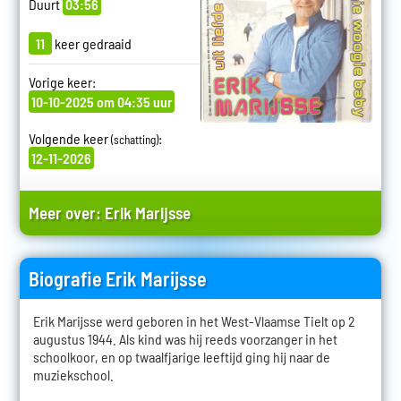
Duurt
03:56
11
keer gedraaid
Vorige keer:
10-10-2025 om 04:35 uur
Volgende keer
:
(schatting)
12-11-2026
Meer over:
Erik Marijsse
Biografie Erik Marijsse
Erik Marijsse werd geboren in het West-Vlaamse Tielt op 2
augustus 1944. Als kind was hij reeds voorzanger in het
schoolkoor, en op twaalfjarige leeftijd ging hij naar de
muziekschool.