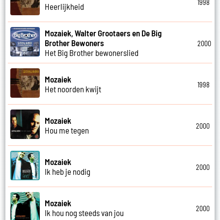
1998
Heerlijkheid
Mozaiek, Walter Grootaers en De Big
Brother Bewoners
2000
Het Big Brother bewonerslied
Mozaiek
1998
Het noorden kwijt
Mozaiek
2000
Hou me tegen
Mozaiek
2000
Ik heb je nodig
Mozaiek
2000
Ik hou nog steeds van jou