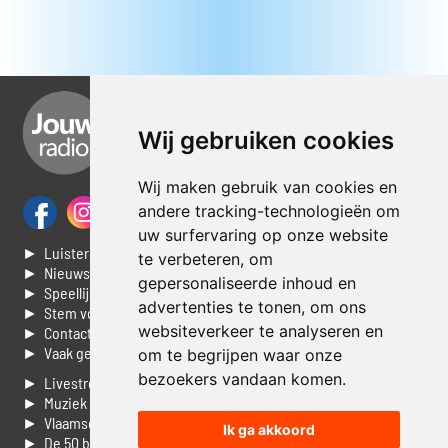
Wij gebruiken cookies
Wij maken gebruik van cookies en
andere tracking-technologieën om
uw surfervaring op onze website
► Luisteren naar Jouwradio
te verbeteren, om
► Nieuws
gepersonaliseerde inhoud en
► Speellijst
advertenties te tonen, om ons
► Stem voor de Dag top 3
websiteverkeer te analyseren en
► Contacteer ons
► Vaak gestelde vragen
om te begrijpen waar onze
bezoekers vandaan komen.
► Livestream informatie
► Muziek opzoeken
► Vlaamse 100 Aller tijden
Ik ga akkoord
► De 50 beste van...