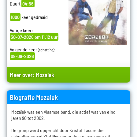
Duurt
04:56
1000
keer gedraaid
Vorige keer:
30-07-2026 om 11:12 uur
Volgende keer
:
(schatting)
09-08-2026
Meer over:
Mozaiek
Biografie Mozaiek
Mozaïek was een Vlaamse band, die actief was van eind
jaren 90 tot 2002.
De groep werd opgericht door Kristof Lasure die
schoolkameraad Stef Nys onder de arm nam voor dit