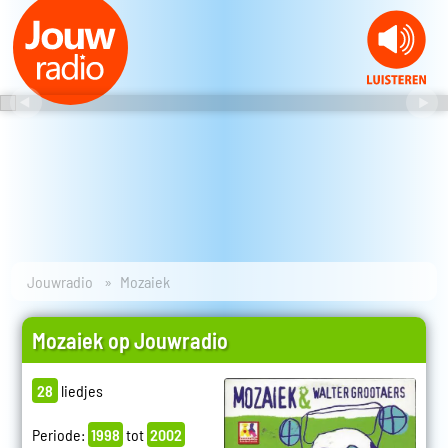
Jouwradio
Mozaiek
Mozaiek op Jouwradio
28
liedjes
Periode:
1998
tot
2002