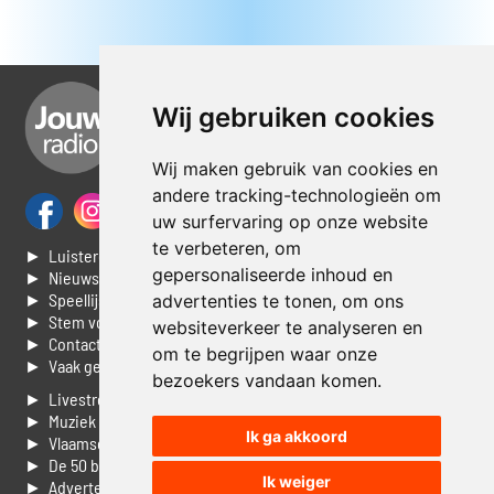
Wij gebruiken cookies
Wij maken gebruik van cookies en
andere tracking-technologieën om
uw surfervaring op onze website
te verbeteren, om
► Luisteren naar Jouwradio
gepersonaliseerde inhoud en
► Nieuws
► Speellijst
advertenties te tonen, om ons
► Stem voor de Dag top 3
websiteverkeer te analyseren en
► Contacteer ons
om te begrijpen waar onze
► Vaak gestelde vragen
bezoekers vandaan komen.
► Livestream informatie
► Muziek opzoeken
Ik ga akkoord
► Vlaamse 100 Aller tijden
► De 50 beste van...
Ik weiger
► Adverteren op Jouwradio