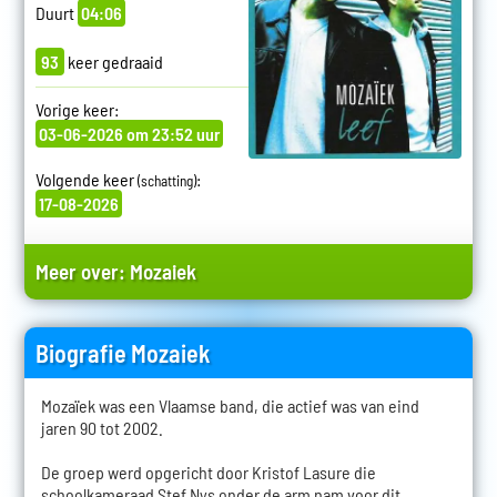
Duurt
04:06
93
keer gedraaid
Vorige keer:
03-06-2026 om 23:52 uur
Volgende keer
:
(schatting)
17-08-2026
Meer over:
Mozaiek
Biografie Mozaiek
Mozaïek was een Vlaamse band, die actief was van eind
jaren 90 tot 2002.
De groep werd opgericht door Kristof Lasure die
schoolkameraad Stef Nys onder de arm nam voor dit