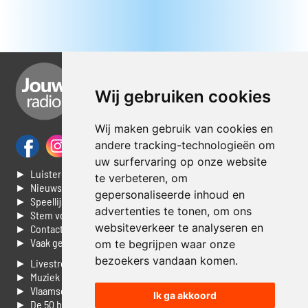
Wij gebruiken cookies
Wij maken gebruik van cookies en
andere tracking-technologieën om
uw surfervaring op onze website
► Luisteren naar Jouwradio
te verbeteren, om
► Nieuws
gepersonaliseerde inhoud en
► Speellijst
advertenties te tonen, om ons
► Stem voor de Dag top 3
websiteverkeer te analyseren en
► Contacteer ons
► Vaak gestelde vragen
om te begrijpen waar onze
bezoekers vandaan komen.
► Livestream informatie
► Muziek opzoeken
► Vlaamse 100 Aller tijden
Ik ga akkoord
► De 50 beste van...