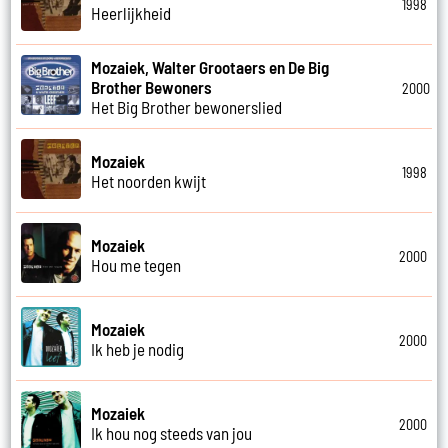
1998
Heerlijkheid
Mozaiek, Walter Grootaers en De Big
Brother Bewoners
2000
Het Big Brother bewonerslied
Mozaiek
1998
Het noorden kwijt
Mozaiek
2000
Hou me tegen
Mozaiek
2000
Ik heb je nodig
Mozaiek
2000
Ik hou nog steeds van jou