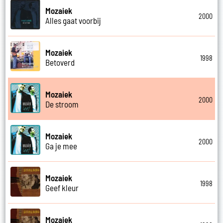
Mozaiek
2000
Alles gaat voorbij
Mozaiek
1998
Betoverd
Mozaiek
2000
De stroom
Mozaiek
2000
Ga je mee
Mozaiek
1998
Geef kleur
Mozaiek