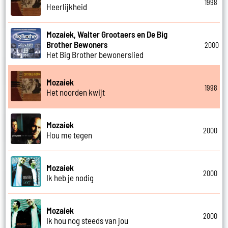
1998
Heerlijkheid
Mozaiek, Walter Grootaers en De Big
Brother Bewoners
2000
Het Big Brother bewonerslied
Mozaiek
1998
Het noorden kwijt
Mozaiek
2000
Hou me tegen
Mozaiek
2000
Ik heb je nodig
Mozaiek
2000
Ik hou nog steeds van jou