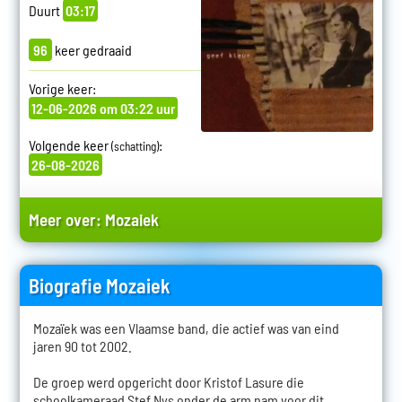
Duurt
03:17
96
keer gedraaid
Vorige keer:
12-06-2026 om 03:22 uur
Volgende keer
:
(schatting)
26-08-2026
Meer over:
Mozaiek
Biografie Mozaiek
Mozaïek was een Vlaamse band, die actief was van eind
jaren 90 tot 2002.
De groep werd opgericht door Kristof Lasure die
schoolkameraad Stef Nys onder de arm nam voor dit