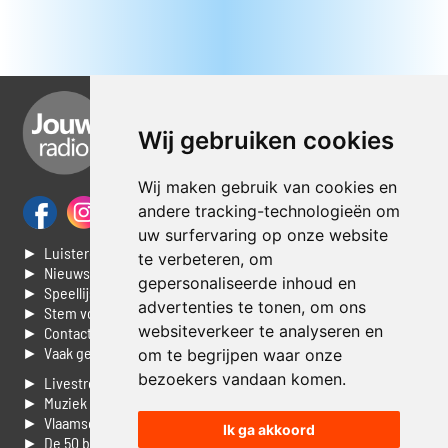
Wij gebruiken cookies
Wij maken gebruik van cookies en
andere tracking-technologieën om
uw surfervaring op onze website
► Luisteren naar Jouwradio
te verbeteren, om
► Nieuws
gepersonaliseerde inhoud en
► Speellijst
advertenties te tonen, om ons
► Stem voor de Dag top 3
websiteverkeer te analyseren en
► Contacteer ons
► Vaak gestelde vragen
om te begrijpen waar onze
bezoekers vandaan komen.
► Livestream informatie
► Muziek opzoeken
► Vlaamse 100 Aller tijden
Ik ga akkoord
► De 50 beste van...