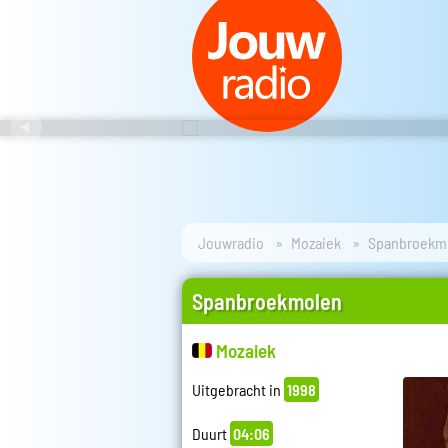
Jouwradio
Mozaiek
Spanbroekm
Spanbroekmolen
Mozaiek
Uitgebracht in
1998
Duurt
04:06