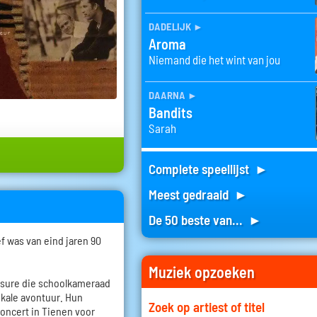
dadelijk
►
Aroma
Niemand die het wint van jou
daarna
►
Bandits
Sarah
Complete speellijst ►
Meest gedraaid ►
De 50 beste van... ►
f was van eind jaren 90
Muziek opzoeken
asure die schoolkameraad
ikale avontuur. Hun
Zoek op artiest of titel
oncert in Tienen voor