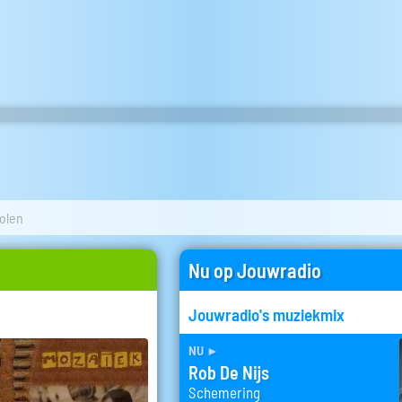
olen
Nu op Jouwradio
Jouwradio's muziekmix
nu
►
Rob De Nijs
Schemering