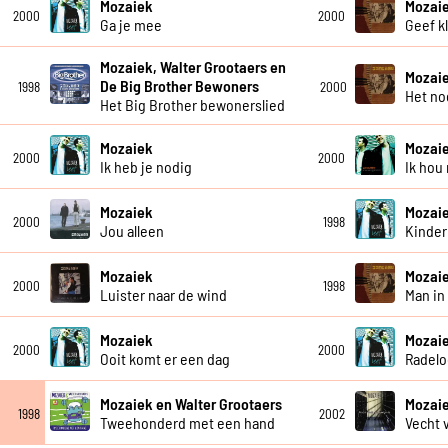
Mozaiek
Mozai
2000
2000
Ga je mee
Geef k
Mozaiek, Walter Grootaers en
Mozai
De Big Brother Bewoners
1998
2000
Het no
Het Big Brother bewonerslied
Mozaiek
Mozai
2000
2000
Ik heb je nodig
Ik hou
Mozaiek
Mozai
2000
1998
Jou alleen
Kinder
Mozaiek
Mozai
2000
1998
Luister naar de wind
Man in
Mozaiek
Mozai
2000
2000
Ooit komt er een dag
Radelo
Mozaiek en Walter Grootaers
Mozai
1998
2002
Tweehonderd met een hand
Vecht 