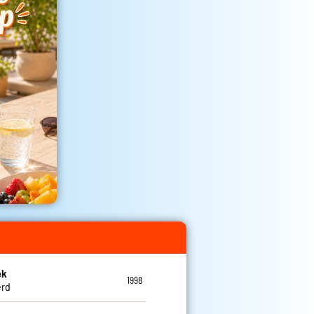
ek
1998
erd