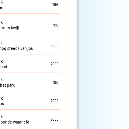
ek
1998
leur
ek
1998
orden kwijt
ek
2000
 nog steeds van jou
ek
2000
land
ek
1998
 het park
ek
2000
os
ek
2000
voor de waarheid