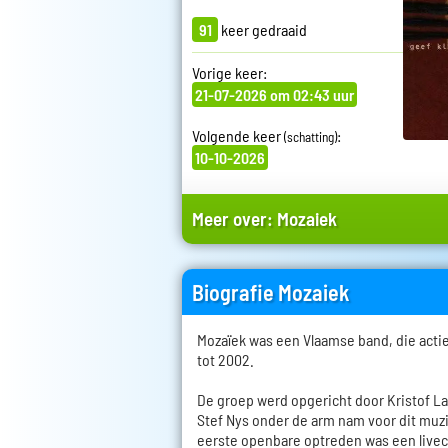
91
keer gedraaid
Vorige keer:
21-07-2026 om 02:43 uur
Volgende keer
:
(schatting)
10-10-2026
Meer over:
Mozaiek
Biografie Mozaiek
Mozaïek was een Vlaamse band, die actie
tot 2002.
De groep werd opgericht door Kristof L
Stef Nys onder de arm nam voor dit muz
eerste openbare optreden was een livec