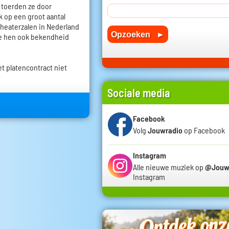
r toerden ze door
 op een groot aantal
 theaterzalen in Nederland
e hen ook bekendheid
t platencontract niet
Sociale media
Facebook
Volg
Jouwradio
op Facebook
Instagram
Alle nieuwe muziek op
@Jouw
Instagram