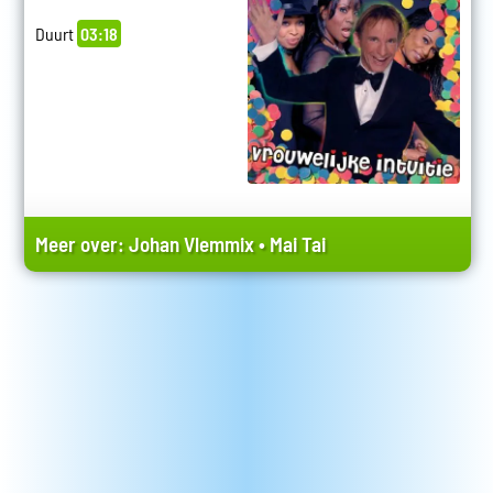
Duurt
03:18
Meer over:
Johan Vlemmix
•
Mai Tai