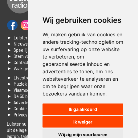
Wij gebruiken cookies
Wij maken gebruik van cookies en
► Luisteren naar Jouwradio
andere tracking-technologieën om
► Nieuws
uw surfervaring op onze website
► Speellijst
► Stem voor de Dag top 3
te verbeteren, om
► Contacteer ons
gepersonaliseerde inhoud en
► Vaak gestelde vragen
advertenties te tonen, om ons
► Livestream informatie
websiteverkeer te analyseren en
► Muziek opzoeken
om te begrijpen waar onze
► Vlaamse 100 Aller tijden
bezoekers vandaan komen.
► De 50 beste van...
► Adverteren op Jouwradio
► Cookie voorkeuren wijzigen
Ik ga akkoord
► Privacyinformatie
Ik weiger
Luister nu naar Jouwradio! De beste Nederlandstalige muziek
uit de lage landen hoor je hier al 20 jaar. In digitale kwaliteit op je
Wijzig mijn voorkeuren
laptop, tablet of smartphone.