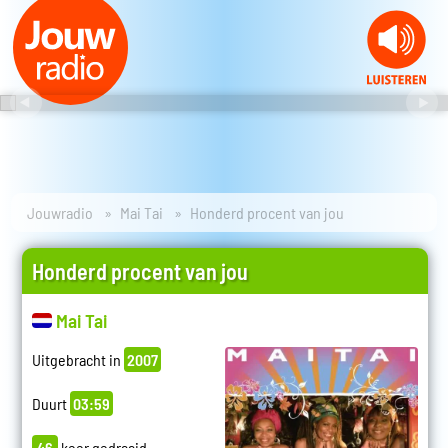
Jouwradio
Mai Tai
Honderd procent van jou
Honderd procent van jou
Mai Tai
Uitgebracht in
2007
Duurt
03:59
46
keer gedraaid