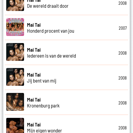
2008
De wereld draait door
Mai Tai
2007
Honderd procent van jou
Mai Tai
2008
Iedereen is van de wereld
Mai Tai
2008
Jij bent van mij
Mai Tai
2008
Kronenburg park
Mai Tai
2008
Mijn eigen wonder