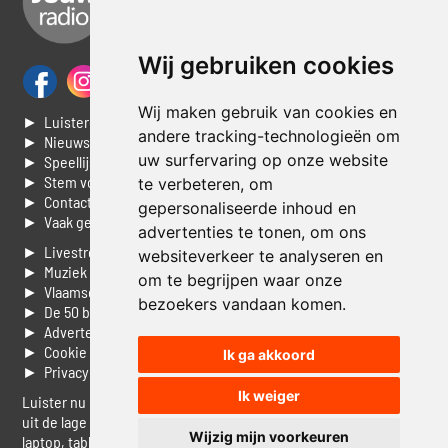
Wij gebruiken cookies
Wij maken gebruik van cookies en
► Luisteren naar Jouwradio
andere tracking-technologieën om
► Nieuws
uw surfervaring op onze website
► Speellijst
► Stem voor de Dag top 3
te verbeteren, om
► Contacteer ons
gepersonaliseerde inhoud en
► Vaak gestelde vragen
advertenties te tonen, om ons
► Livestream informatie
websiteverkeer te analyseren en
► Muziek opzoeken
om te begrijpen waar onze
► Vlaamse 100 Aller tijden
bezoekers vandaan komen.
► De 50 beste van...
► Adverteren op Jouwradio
► Cookie voorkeuren wijzigen
Ik ga akkoord
► Privacyinformatie
Ik weiger
Luister nu naar Jouwradio! De beste Nederlandstalige muziek
uit de lage landen hoor je hier al 20 jaar. In digitale kwaliteit op je
Wijzig mijn voorkeuren
laptop, tablet of smartphone.