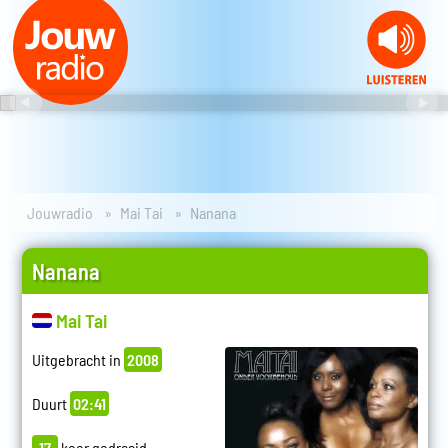
Jouwradio
Mai Tai
Nanana
Nanana
Mai Tai
Uitgebracht in
2008
Duurt
02:41
17
keer gedraaid