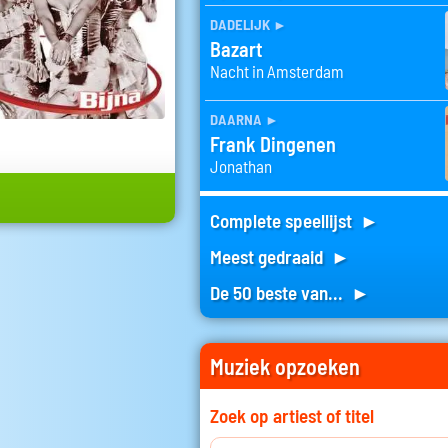
dadelijk
►
Bazart
Nacht in Amsterdam
daarna
►
Frank Dingenen
Jonathan
Complete speellijst ►
Meest gedraaid ►
De 50 beste van... ►
Muziek opzoeken
Zoek op artiest of titel