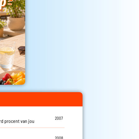
i
2007
d procent van jou
i
2008