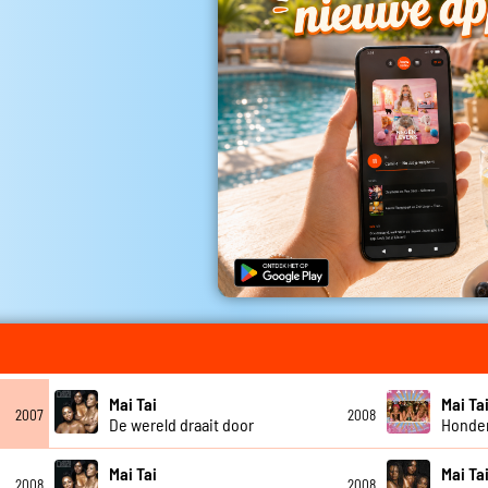
Mai Tai
Mai Ta
2007
2008
De wereld draait door
Honder
Mai Tai
Mai Ta
2008
2008