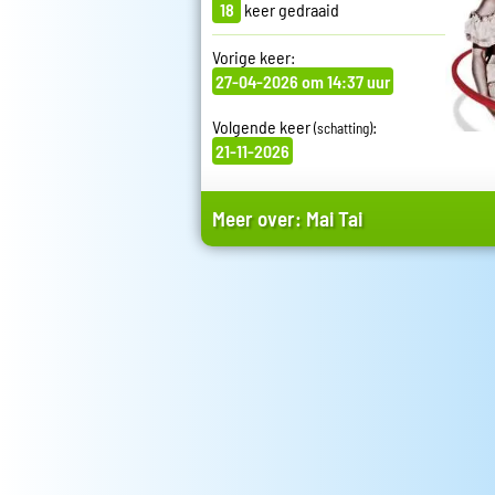
18
keer gedraaid
Vorige keer:
27-04-2026 om 14:37 uur
Volgende keer
:
(schatting)
21-11-2026
Meer over:
Mai Tai