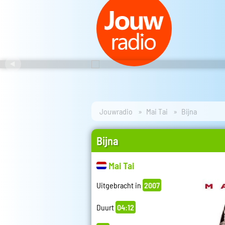
Jouwradio
Mai Tai
Bijna
Bijna
Mai Tai
Uitgebracht in
2007
Duurt
04:12