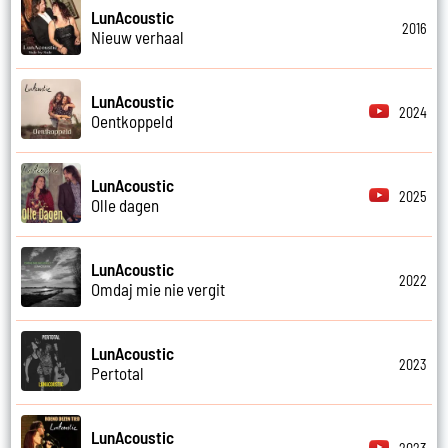
LunAcoustic
2016
Nieuw verhaal
LunAcoustic
2024
Oentkoppeld
LunAcoustic
2025
Olle dagen
LunAcoustic
2022
Omdaj mie nie vergit
LunAcoustic
2023
Pertotal
LunAcoustic