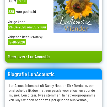
Duurt
02:50
228
keer gedraaid
Vorige keer:
29-07-2026 om 05:21 uur
Volgende keer
:
(schatting)
19-10-2026
Meer over:
LunAcoustic
Biografie LunAcoustic
LunAcoustic bestaat uit Nancy Neut en Dirk Derdaele, een
onafscheidelijk duo met een passie voor elkaar en voor de
muziek. Eén gitaar, twee stemmen. In het voorprogramma
van Guy Swinnen begon zes jaar geleden hun verhaal.