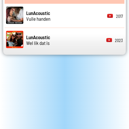
LunAcoustic
2017
Vuile handen
LunAcoustic
2023
Wel lik dat is