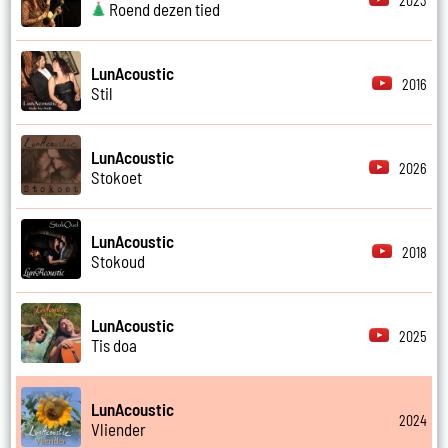
2023
Roend dezen tied
LunAcoustic
2016
Stil
LunAcoustic
2026
Stokoet
LunAcoustic
2018
Stokoud
LunAcoustic
2025
Tis doa
LunAcoustic
2024
Vliender