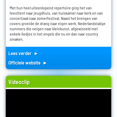
Met hun heel uiteenlopend repertoire ging het van
feesttent naar jeugdhuis, van huiskamer naar kerk en van
concertzaal naar zomerfestival. Naast het brengen van
covers groeide de drang naar eigen werk. Nederlandstalige
nummers die neigen naar kleinkunst, afgewisseld met
enkele liedjes in het engels die nu en dan naar country
smaken.
Lees verder ►
Officiele website ►
Videoclip