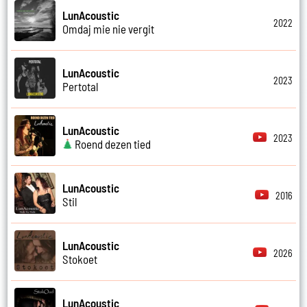
LunAcoustic
2022
Omdaj mie nie vergit
LunAcoustic
2023
Pertotal
LunAcoustic
2023
Roend dezen tied
LunAcoustic
2016
Stil
LunAcoustic
2026
Stokoet
LunAcoustic