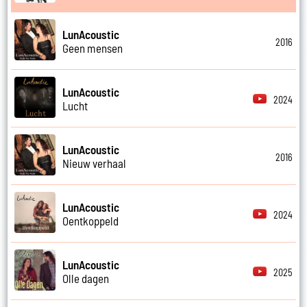
LunAcoustic
2016
Geen mensen
LunAcoustic
2024
Lucht
LunAcoustic
2016
Nieuw verhaal
LunAcoustic
2024
Oentkoppeld
LunAcoustic
2025
Olle dagen