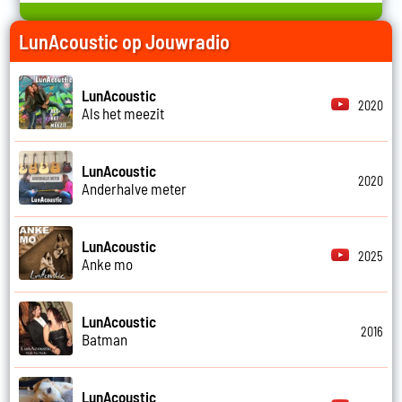
LunAcoustic op Jouwradio
LunAcoustic
2020
Als het meezit
LunAcoustic
2020
Anderhalve meter
LunAcoustic
2025
Anke mo
LunAcoustic
2016
Batman
LunAcoustic