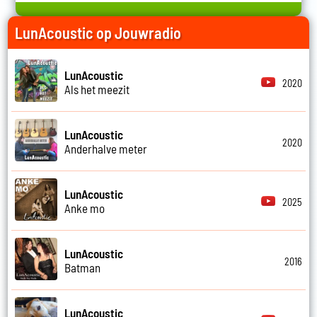
LunAcoustic op Jouwradio
LunAcoustic
2020
Als het meezit
LunAcoustic
2020
Anderhalve meter
LunAcoustic
2025
Anke mo
LunAcoustic
2016
Batman
LunAcoustic