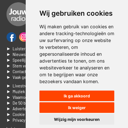
Wij gebruiken cookies
Wij maken gebruik van cookies en
andere tracking-technologieën om
uw surfervaring op onze website
te verbeteren, om
► Luisteren naar Jouwradio
gepersonaliseerde inhoud en
► Nieuws
► Speellijst
advertenties te tonen, om ons
► Stem voor de Dag top 3
websiteverkeer te analyseren en
► Contacteer ons
om te begrijpen waar onze
► Vaak gestelde vragen
bezoekers vandaan komen.
► Livestream informatie
► Muziek opzoeken
Ik ga akkoord
► Vlaamse 100 Aller tijden
► De 50 beste van...
Ik weiger
► Adverteren op Jouwradio
► Cookie voorkeuren wijzigen
Wijzig mijn voorkeuren
► Privacyinformatie