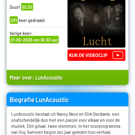
Duurt
02:51
221
keer gedraaid
Vorige keer:
21-05-2026 om 16:03 uur
Meer over:
LunAcoustic
Biografie LunAcoustic
LunAcoustic bestaat uit Nancy Neut en Dirk Derdaele, een
onafscheidelijk duo met een passie voor elkaar en voor de
muziek. Eén gitaar, twee stemmen. In het voorprogramma
van Guy Swinnen begon zes jaar geleden hun verhaal.