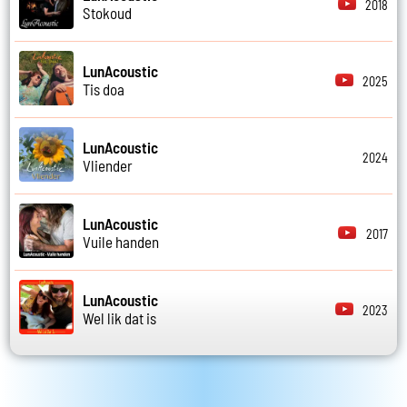
2018
Stokoud
LunAcoustic
2025
Tis doa
LunAcoustic
2024
Vliender
LunAcoustic
2017
Vuile handen
LunAcoustic
2023
Wel lik dat is