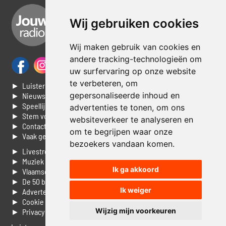
Wij gebruiken cookies
Wij maken gebruik van cookies en
andere tracking-technologieën om
uw surfervaring op onze website
te verbeteren, om
► Luisteren naar Jouwradio
gepersonaliseerde inhoud en
► Nieuws
► Speellijst
advertenties te tonen, om ons
► Stem voor de Dag top 3
websiteverkeer te analyseren en
► Contacteer ons
om te begrijpen waar onze
► Vaak gestelde vragen
bezoekers vandaan komen.
► Livestream informatie
► Muziek opzoeken
Ik ga akkoord
► Vlaamse 100 Aller tijden
► De 50 beste van...
Ik weiger
► Adverteren op Jouwradio
► Cookie voorkeuren wijzigen
Wijzig mijn voorkeuren
► Privacyinformatie