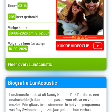
Duurt
03:16
203
keer gedraaid
Vorige keer:
30-06-2026 om 19:52 uur
Volgende keer
:
(schatting)
16-09-2026
Meer over:
LunAcoustic
Biografie LunAcoustic
LunAcoustic bestaat uit Nancy Neut en Dirk Derdaele, een
onafscheidelijk duo met een passie voor elkaar en voor de
muziek. Eén gitaar, twee stemmen. In het voorprogramma
van Guy Swinnen begon zes jaar geleden hun verhaal.