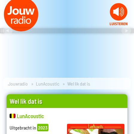
Jouwradio
LunAcoustic
Wel lik dat is
Wel lik dat is
LunAcoustic
Uitgebracht in
2023