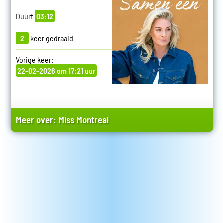
Duurt
03:12
2
keer gedraaid
Vorige keer:
22-02-2026 om 17:21 uur
Meer over:
Miss Montreal