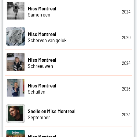
Miss Montreal
2024
Samen een
Miss Montreal
2020
Scherven van geluk
Miss Montreal
2024
Schreeuwen
Miss Montreal
2026
Schuilen
Snelle en Miss Montreal
2023
September
Miss Montreal