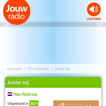
Jouwradio
Miss Montreal
Achter mij
Achter mij
Miss Montreal
Uitgebracht in
2024