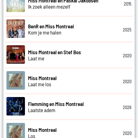
Miss Montreal en Paskal Jakobsen
2015
Ik zoek alleen mezelf
BenR en Miss Montreal
2025
Kom je me halen
Miss Montreal en Stef Bos
2020
Laat me
Miss Montreal
2020
Laat me los
Flemming en Miss Montreal
2026
Laatste adem
Miss Montreal
2020
Los