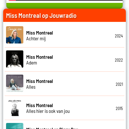
Miss Montreal op Jouwradio
Miss Montreal
2024
Achter mij
Miss Montreal
2022
Adem
Miss Montreal
2021
Alles
Miss Montreal
2015
Alles hier is ook van jou