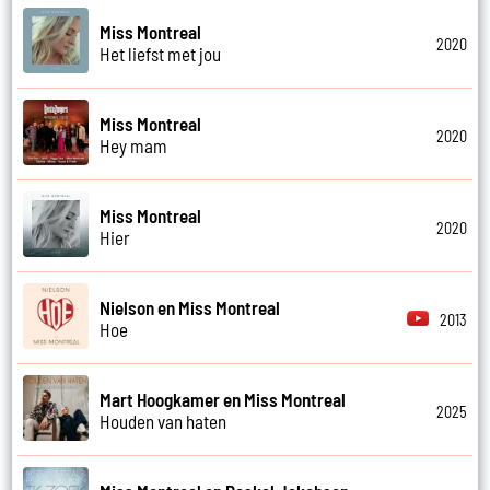
Miss Montreal
2020
Het liefst met jou
Miss Montreal
2020
Hey mam
Miss Montreal
2020
Hier
Nielson en Miss Montreal
2013
Hoe
Mart Hoogkamer en Miss Montreal
2025
Houden van haten