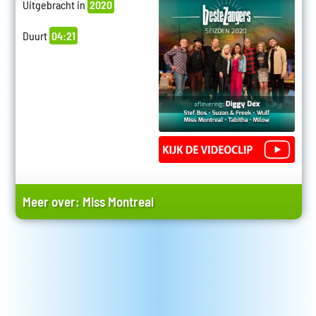
Uitgebracht in
2020
Duurt
04:21
Meer over:
Miss Montreal