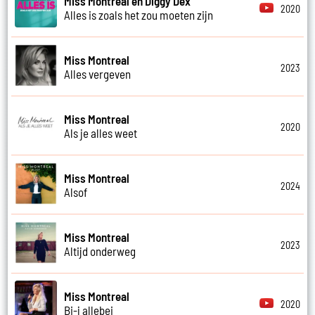
Miss Montreal en Diggy Dex
2020
Alles is zoals het zou moeten zijn
Miss Montreal
2023
Alles vergeven
Miss Montreal
2020
Als je alles weet
Miss Montreal
2024
Alsof
Miss Montreal
2023
Altijd onderweg
Miss Montreal
2020
Bi-j allebei