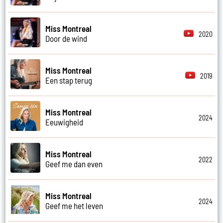
Miss Montreal
2020
Door de wind
Miss Montreal
2019
Een stap terug
Miss Montreal
2024
Eeuwigheid
Miss Montreal
2022
Geef me dan even
Miss Montreal
2024
Geef me het leven