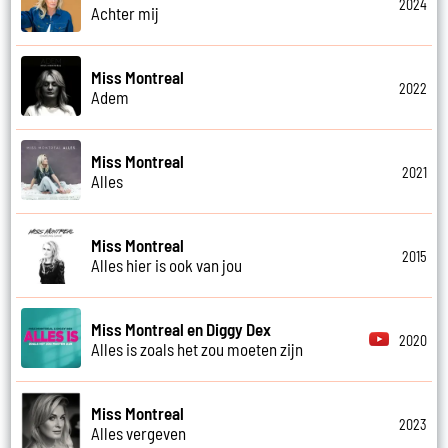
2024
Achter mij
Miss Montreal
2022
Adem
Miss Montreal
2021
Alles
Miss Montreal
2015
Alles hier is ook van jou
Miss Montreal en Diggy Dex
2020
Alles is zoals het zou moeten zijn
Miss Montreal
2023
Alles vergeven