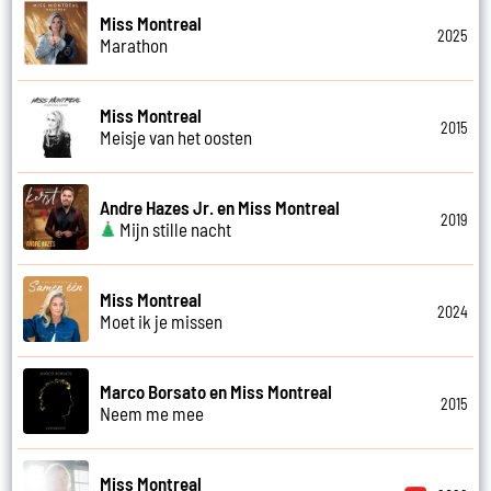
Miss Montreal
2025
Marathon
Miss Montreal
2015
Meisje van het oosten
Andre Hazes Jr. en Miss Montreal
2019
Mijn stille nacht
Miss Montreal
2024
Moet ik je missen
Marco Borsato en Miss Montreal
2015
Neem me mee
Miss Montreal