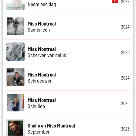
2022
Noem een dag
Miss Montreal
2024
Samen een
Miss Montreal
2020
Scherven van geluk
Miss Montreal
2024
Schreeuwen
Miss Montreal
2026
Schuilen
Snelle en Miss Montreal
2023
September