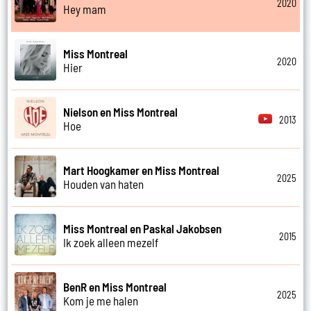
2020
Hey mam
Miss Montreal
2020
Hier
Nielson en Miss Montreal
2013
Hoe
Mart Hoogkamer en Miss Montreal
2025
Houden van haten
Miss Montreal en Paskal Jakobsen
2015
Ik zoek alleen mezelf
BenR en Miss Montreal
2025
Kom je me halen