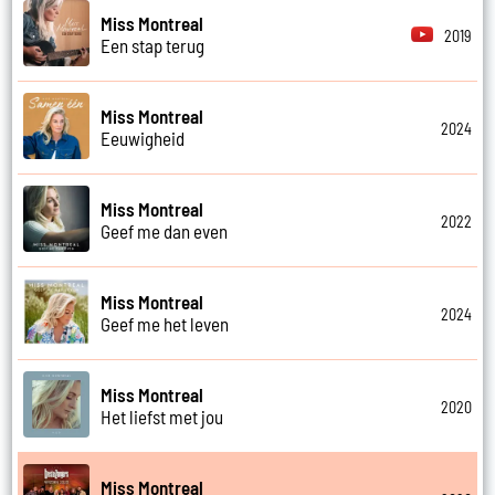
Miss Montreal
2019
Een stap terug
Miss Montreal
2024
Eeuwigheid
Miss Montreal
2022
Geef me dan even
Miss Montreal
2024
Geef me het leven
Miss Montreal
2020
Het liefst met jou
Miss Montreal