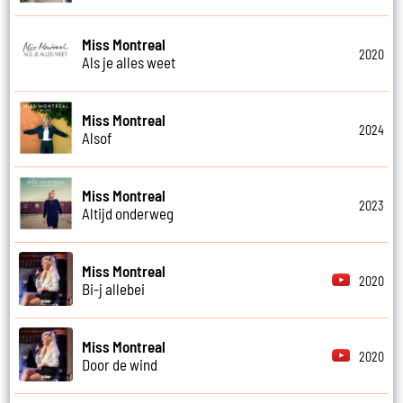
Miss Montreal
2020
Als je alles weet
Miss Montreal
2024
Alsof
Miss Montreal
2023
Altijd onderweg
Miss Montreal
2020
Bi-j allebei
Miss Montreal
2020
Door de wind