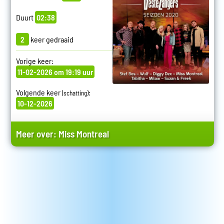
Duurt
02:38
2
keer gedraaid
Vorige keer:
11-02-2026 om 19:19 uur
Volgende keer
:
(schatting)
10-12-2026
Meer over:
Miss Montreal