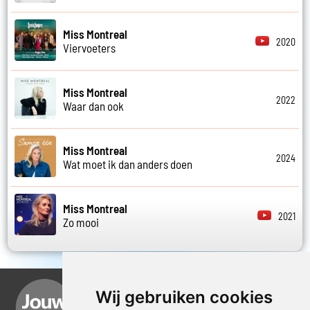
Miss Montreal
2020
Viervoeters
Miss Montreal
2022
Waar dan ook
Miss Montreal
2024
Wat moet ik dan anders doen
Miss Montreal
2021
Zo mooi
Wij gebruiken cookies