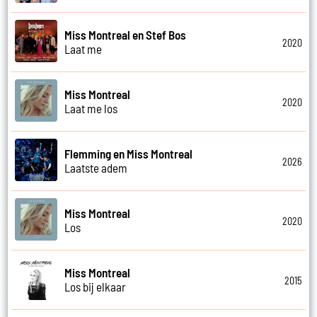
Miss Montreal en Stef Bos
2020
Laat me
Miss Montreal
2020
Laat me los
Flemming en Miss Montreal
2026
Laatste adem
Miss Montreal
2020
Los
Miss Montreal
2015
Los bij elkaar