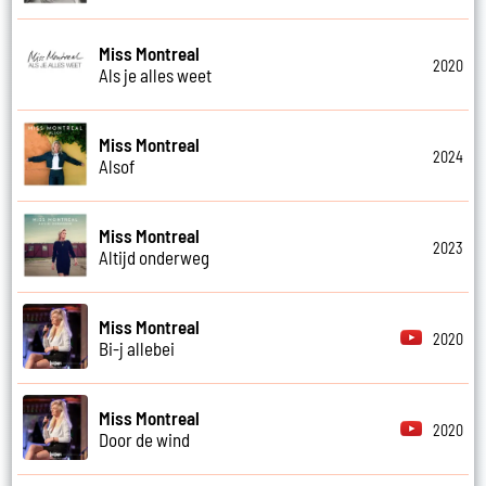
Miss Montreal
2020
Als je alles weet
Miss Montreal
2024
Alsof
Miss Montreal
2023
Altijd onderweg
Miss Montreal
2020
Bi-j allebei
Miss Montreal
2020
Door de wind