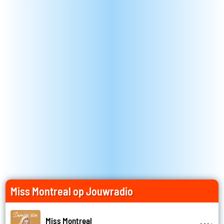
Miss Montreal op Jouwradio
Miss Montreal