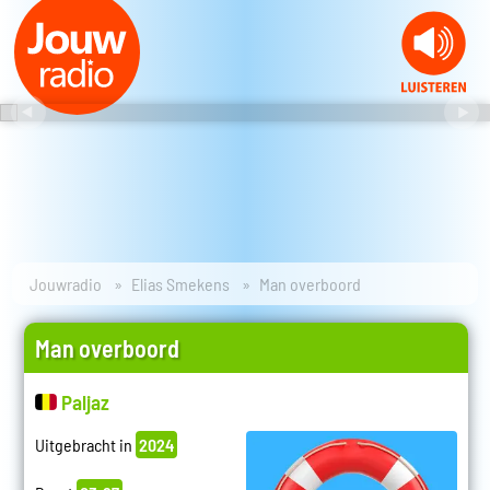
Jouwradio
Elias Smekens
Man overboord
Man overboord
Paljaz
Uitgebracht in
2024