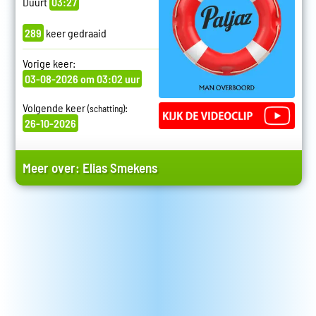
Duurt
03:27
289
keer gedraaid
Vorige keer:
03-08-2026 om 03:02 uur
Volgende keer
:
(schatting)
26-10-2026
Meer over:
Elias Smekens