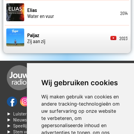
Elias
2014
Water en vuur
Paljaz
2023
Zij aan zij
Wij gebruiken cookies
Wij maken gebruik van cookies en
andere tracking-technologieën om
uw surfervaring op onze website
► Luisteren naar Jouwradio
te verbeteren, om
► Nieuws
gepersonaliseerde inhoud en
► Speellijst
► Stem voor de Dag top 3
advertenties te tonen, om ons