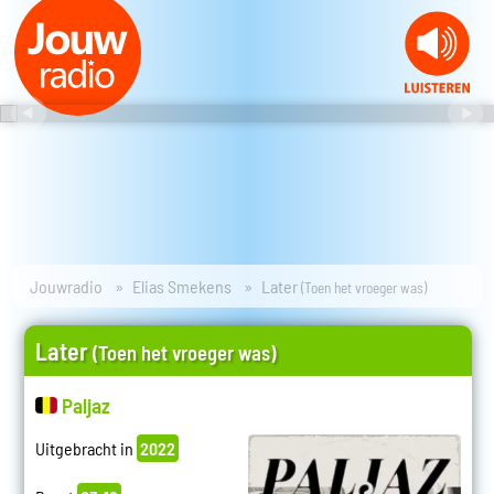
Jouwradio
Elias Smekens
Later
(Toen het vroeger was)
Later
(Toen het vroeger was)
Paljaz
Uitgebracht in
2022