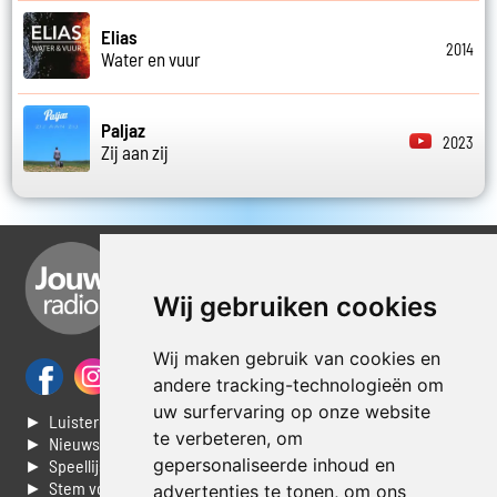
Elias
2014
Water en vuur
Paljaz
2023
Zij aan zij
Wij gebruiken cookies
Wij maken gebruik van cookies en
andere tracking-technologieën om
uw surfervaring op onze website
► Luisteren naar Jouwradio
te verbeteren, om
► Nieuws
gepersonaliseerde inhoud en
► Speellijst
► Stem voor de Dag top 3
advertenties te tonen, om ons