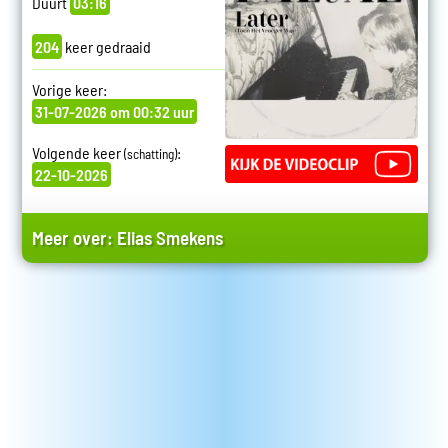
Duurt
03:16
204
keer gedraaid
Vorige keer:
31-07-2026 om 00:32 uur
Volgende keer
:
(schatting)
22-10-2026
Meer over:
Elias Smekens