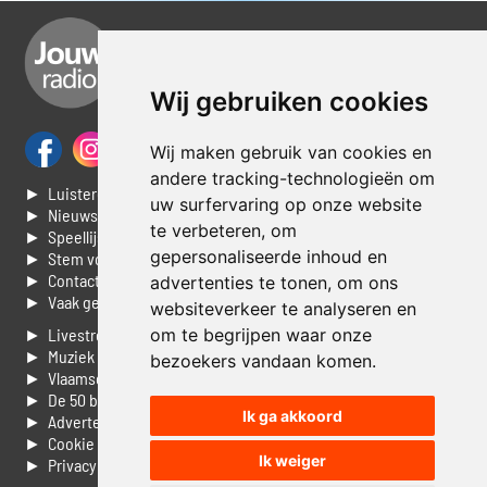
Wij gebruiken cookies
Wij maken gebruik van cookies en
andere tracking-technologieën om
► Luisteren naar Jouwradio
uw surfervaring op onze website
► Nieuws
te verbeteren, om
► Speellijst
gepersonaliseerde inhoud en
► Stem voor de Dag top 3
► Contacteer ons
advertenties te tonen, om ons
► Vaak gestelde vragen
websiteverkeer te analyseren en
om te begrijpen waar onze
► Livestream informatie
► Muziek opzoeken
bezoekers vandaan komen.
► Vlaamse 100 Aller tijden
► De 50 beste van...
Ik ga akkoord
► Adverteren op Jouwradio
► Cookie voorkeuren wijzigen
Ik weiger
► Privacyinformatie