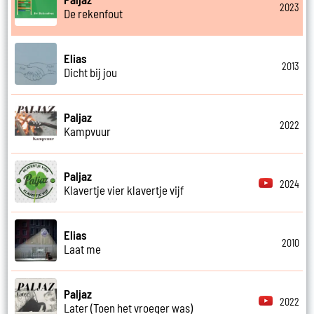
2023
De rekenfout
Elias
2013
Dicht bij jou
Paljaz
2022
Kampvuur
Paljaz
2024
Klavertje vier klavertje vijf
Elias
2010
Laat me
Paljaz
2022
Later (Toen het vroeger was)