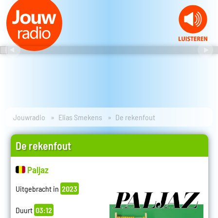
Jouwradio
Elias Smekens
De rekenfout
De rekenfout
Paljaz
Uitgebracht in
2023
Duurt
03:12