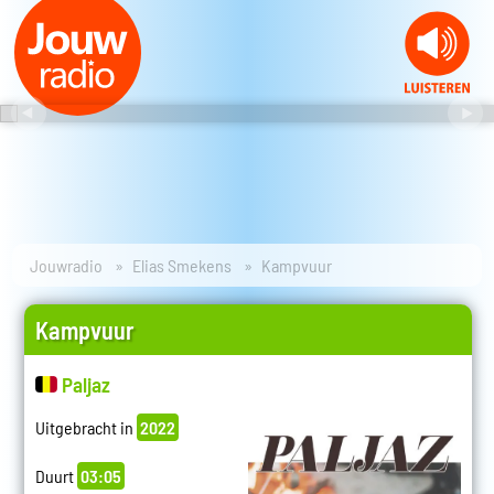
Jouwradio
Elias Smekens
Kampvuur
Kampvuur
Paljaz
Uitgebracht in
2022
Duurt
03:05