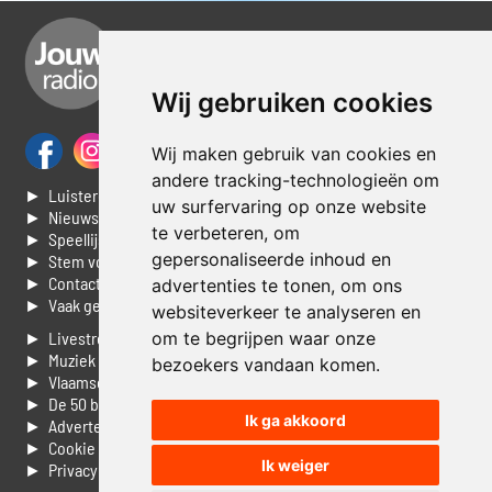
Wij gebruiken cookies
Wij maken gebruik van cookies en
andere tracking-technologieën om
► Luisteren naar Jouwradio
uw surfervaring op onze website
► Nieuws
te verbeteren, om
► Speellijst
gepersonaliseerde inhoud en
► Stem voor de Dag top 3
► Contacteer ons
advertenties te tonen, om ons
► Vaak gestelde vragen
websiteverkeer te analyseren en
om te begrijpen waar onze
► Livestream informatie
► Muziek opzoeken
bezoekers vandaan komen.
► Vlaamse 100 Aller tijden
► De 50 beste van...
Ik ga akkoord
► Adverteren op Jouwradio
► Cookie voorkeuren wijzigen
Ik weiger
► Privacyinformatie