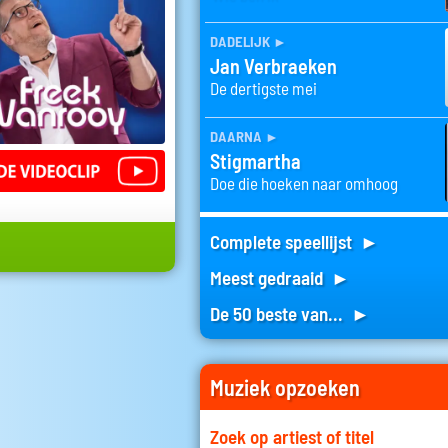
dadelijk
►
Jan Verbraeken
De dertigste mei
daarna
►
Stigmartha
Doe die hoeken naar omhoog
Complete speellijst ►
Meest gedraaid ►
De 50 beste van... ►
Muziek opzoeken
Zoek op artiest of titel