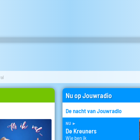
val
Nu op Jouwradio
De nacht van Jouwradio
nu
►
De Kreuners
Wie ben ik