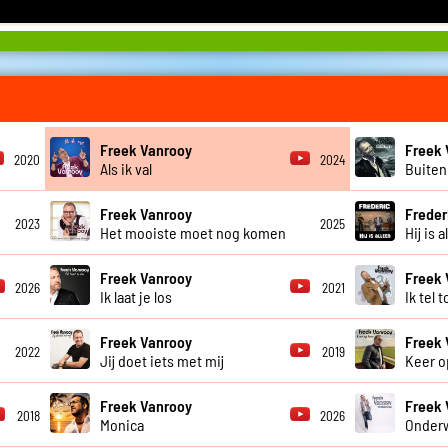
Freek Vanrooy
Freek 
2020
2024
Als ik val
Buiten
Freek Vanrooy
Freder
2023
2025
Het mooiste moet nog komen
Hij is 
Freek Vanrooy
Freek 
2026
2021
Ik laat je los
Ik tel t
Freek Vanrooy
Freek 
2022
2019
Jij doet iets met mij
Keer o
Freek Vanrooy
Freek 
2018
2026
Monica
Onder