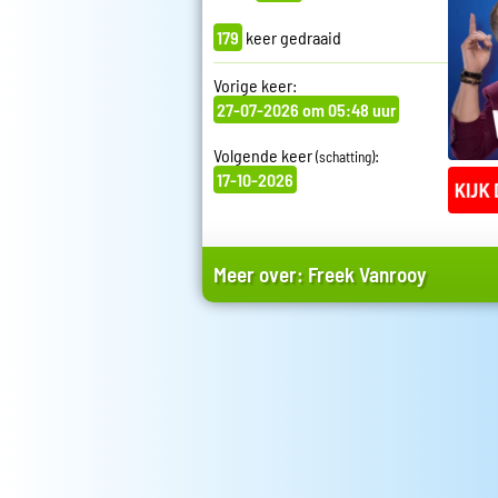
179
keer gedraaid
Vorige keer:
27-07-2026 om 05:48 uur
Volgende keer
:
(schatting)
17-10-2026
Meer over:
Freek Vanrooy