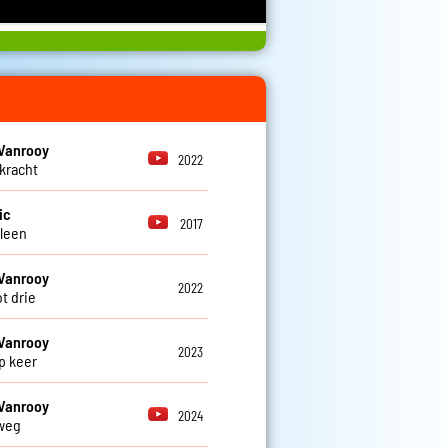
Vanrooy
2022
kracht
ic
2017
alleen
Vanrooy
2022
ot drie
Vanrooy
2023
p keer
Vanrooy
2024
weg