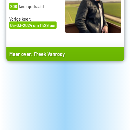
208
keer gedraaid
Vorige keer:
05-03-2024 om 11:29 uur
Meer over:
Freek Vanrooy