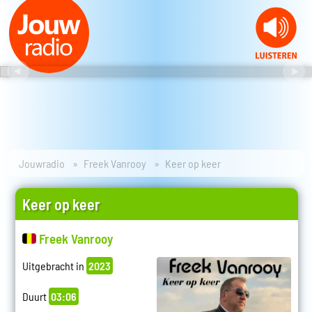
Jouwradio
Freek Vanrooy
Keer op keer
Keer op keer
Freek Vanrooy
Uitgebracht in
2023
Duurt
03:06