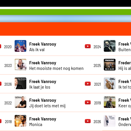
Freek Vanrooy
Freek 
2020
2024
Als ik val
Buiten
Freek Vanrooy
Freder
2023
2025
Het mooiste moet nog komen
Hij is 
Freek Vanrooy
Freek 
2026
2021
Ik laat je los
Ik tel t
Freek Vanrooy
Freek 
2022
2019
Jij doet iets met mij
Keer o
Freek Vanrooy
Freek 
2018
2026
Monica
Onder