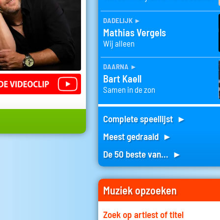
dadelijk
►
Mathias Vergels
Wij alleen
daarna
►
Bart Kaell
Samen in de zon
Complete speellijst ►
Meest gedraaid ►
De 50 beste van... ►
Muziek opzoeken
Zoek op artiest of titel