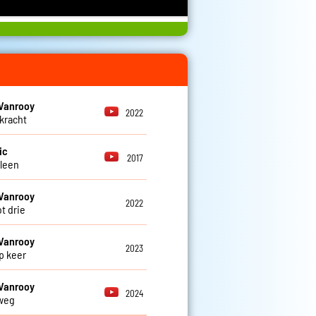
Vanrooy
2022
kracht
ic
2017
alleen
Vanrooy
2022
ot drie
Vanrooy
2023
p keer
Vanrooy
2024
weg