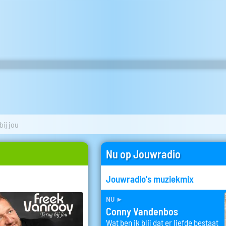
bij jou
Nu op Jouwradio
Jouwradio's muziekmix
nu
►
Conny Vandenbos
Wat ben ik blij dat er liefde bestaat