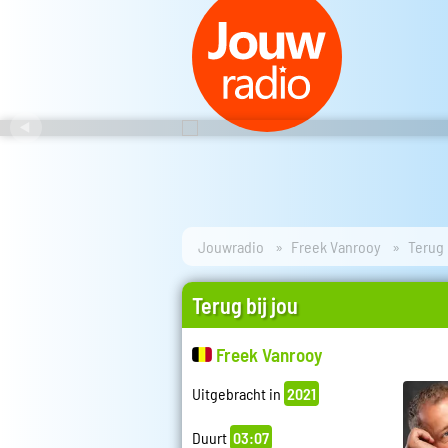
Jouwradio
Freek Vanrooy
Terug 
Terug bij jou
Freek Vanrooy
Uitgebracht in
2021
Duurt
03:07