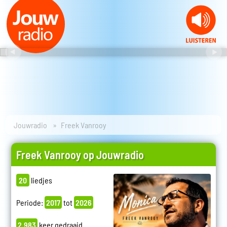
Jouwradio
Freek Vanrooy
Freek Vanrooy op Jouwradio
20
liedjes
Periode:
2017
tot
2026
2.983
keer gedraaid