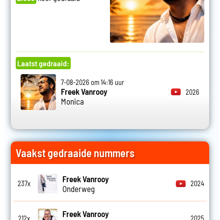
Laatst gedraaid:
7-08-2026 om 14:16 uur
Freek Vanrooy
2026
Monica
Vaakst gedraaide nummers
Freek Vanrooy
237x
2024
Onderweg
Freek Vanrooy
212x
2025