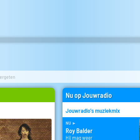
ergeten
Nu op Jouwradio
Jouwradio's muziekmix
nu
►
Roy Balder
Hij mag weer