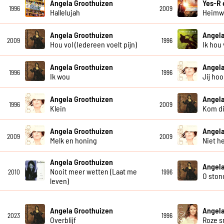
Angela Groothuizen
Yes-R 
1996
2009
Hallelujah
Heimw
Angela Groothuizen
Angela
2009
1996
Hou vol (Iedereen voelt pijn)
Ik hou 
Angela Groothuizen
Angela
1996
1996
Ik wou
Jij hoo
Angela Groothuizen
Angela
1996
2009
Klein
Kom di
Angela Groothuizen
Angela
2009
2009
Melk en honing
Niet h
Angela Groothuizen
Angela
Nooit meer wetten (Laat me
2010
1996
O stond
leven)
Angela Groothuizen
Angela
2023
1996
Overblijf
Roze 