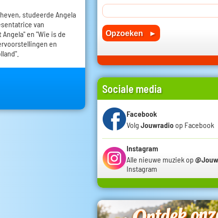
eheven, studeerde Angela
esentatrice van
 Angela" en "Wie is de
ervoorstellingen en
lland".
Sociale media
Facebook
Volg
Jouwradio
op Facebook
Instagram
Alle nieuwe muziek op
@Jouw
Instagram