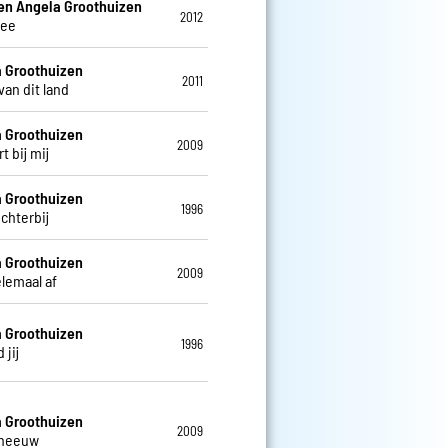
en Angela Groothuizen
2012
ee
 Groothuizen
2011
van dit land
 Groothuizen
2009
rt bij mij
 Groothuizen
1996
chterbij
 Groothuizen
2009
elemaal af
 Groothuizen
1996
 jij
 Groothuizen
2009
sneeuw