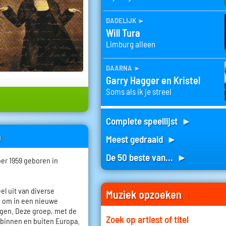
dadelijk
►
Will Tura
Limburg alleen
daarna
►
Garry Hagger en Kristel
Soms als ik je streel
Complete speellijst ►
n
Meest gedraaid ►
De 50 beste van... ►
er 1959 geboren in
el uit van diverse
Muziek opzoeken
d om in een nieuwe
gen. Deze groep, met de
Zoek op artiest of titel
 binnen en buiten Europa.