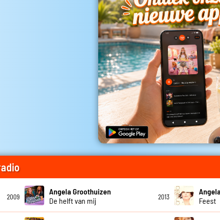
radio
Angela Groothuizen
Angela
2009
2013
De helft van mij
Feest