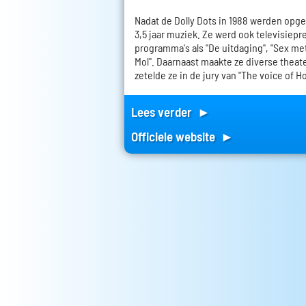
Nadat de Dolly Dots in 1988 werden opg
3,5 jaar muziek. Ze werd ook televisiepr
programma's als "De uitdaging", "Sex met
Mol". Daarnaast maakte ze diverse theat
zetelde ze in de jury van "The voice of Ho
Lees verder ►
Officiele website ►