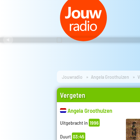
Jouwradio
Angela Groothuizen
V
Vergeten
Angela Groothuizen
Uitgebracht in
1996
Duurt
03:45