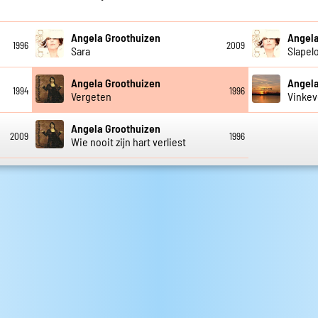
Angela Groothuizen
Angela
1996
2009
Sara
Slapel
Angela Groothuizen
Angela
1994
1996
Vergeten
Vinke
Angela Groothuizen
2009
1996
Wie nooit zijn hart verliest