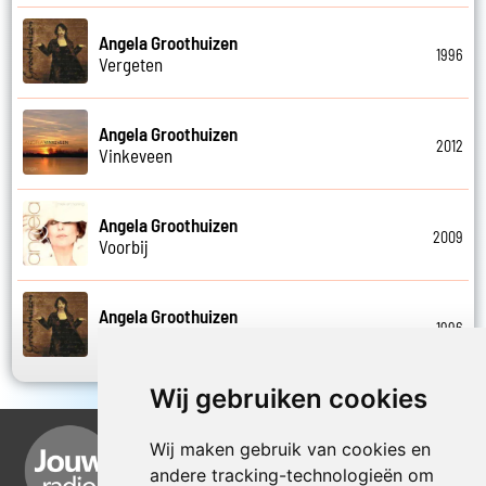
Angela Groothuizen
1996
Vergeten
Angela Groothuizen
2012
Vinkeveen
Angela Groothuizen
2009
Voorbij
Angela Groothuizen
1996
Wie nooit zijn hart verliest
Wij gebruiken cookies
Wij maken gebruik van cookies en
andere tracking-technologieën om