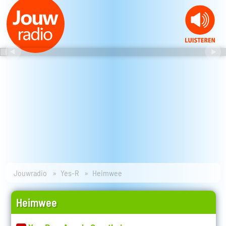
Jouwradio
Yes-R
Heimwee
Heimwee