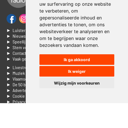
uw surfervaring op onze website
te verbeteren, om
gepersonaliseerde inhoud en
advertenties te tonen, om ons
► Luisteren naar Jouwradio
websiteverkeer te analyseren en
► Nieuws
om te begrijpen waar onze
► Speellijst
bezoekers vandaan komen.
► Stem voor de Dag top 3
► Contacteer ons
► Vaak gestelde vragen
Ik ga akkoord
► Livestream informatie
Ik weiger
► Muziek opzoeken
► Vlaamse 100 Aller tijden
Wijzig mijn voorkeuren
► De 50 beste van...
► Adverteren op Jouwradio
► Cookie voorkeuren wijzigen
► Privacyinformatie
Luister nu naar Jouwradio! De beste Nederlandstalige muziek
uit de lage landen hoor je hier al 20 jaar. In digitale kwaliteit op je
laptop, tablet of smartphone.