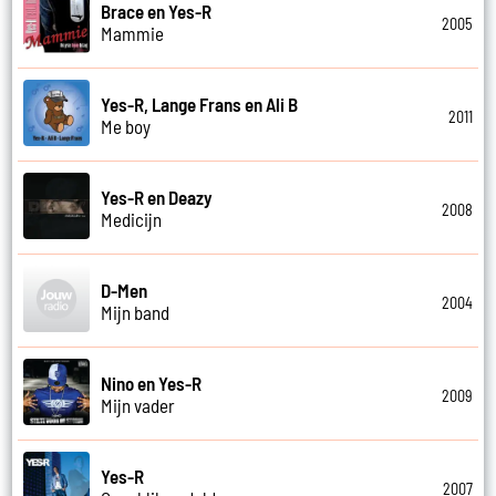
Brace en Yes-R
2005
Mammie
Yes-R, Lange Frans en Ali B
2011
Me boy
Yes-R en Deazy
2008
Medicijn
D-Men
2004
Mijn band
Nino en Yes-R
2009
Mijn vader
Yes-R
2007