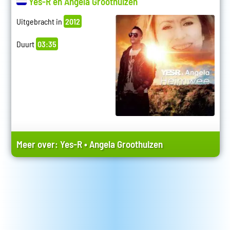
Yes-R en Angela Groothuizen
Uitgebracht in
2012
Duurt
03:35
Meer over:
Yes-R
•
Angela Groothuizen