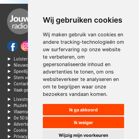
Wij gebruiken cookies
Wij maken gebruik van cookies en
andere tracking-technologieën om
uw surfervaring op onze website
te verbeteren, om
► Luisteren naar Jouwradio
gepersonaliseerde inhoud en
► Nieuws
► Speellijst
advertenties te tonen, om ons
► Stem voor de Dag top 3
websiteverkeer te analyseren en
► Contacteer ons
om te begrijpen waar onze
► Vaak gestelde vragen
bezoekers vandaan komen.
► Livestream informatie
► Muziek opzoeken
Ik ga akkoord
► Vlaamse 100 Aller tijden
► De 50 beste van...
Ik weiger
► Adverteren op Jouwradio
► Cookie voorkeuren wijzigen
Wijzig mijn voorkeuren
► Privacyinformatie