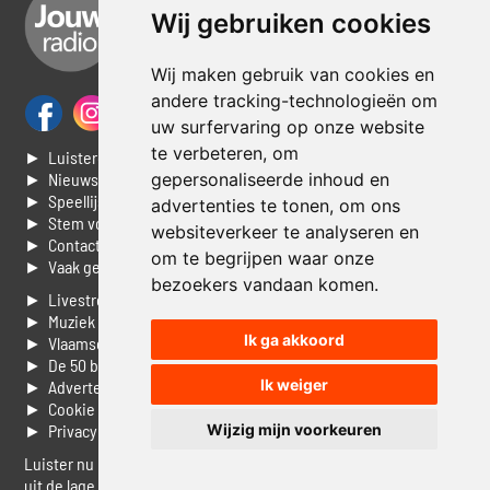
Wij gebruiken cookies
Wij maken gebruik van cookies en
andere tracking-technologieën om
uw surfervaring op onze website
te verbeteren, om
► Luisteren naar Jouwradio
gepersonaliseerde inhoud en
► Nieuws
► Speellijst
advertenties te tonen, om ons
► Stem voor de Dag top 3
websiteverkeer te analyseren en
► Contacteer ons
om te begrijpen waar onze
► Vaak gestelde vragen
bezoekers vandaan komen.
► Livestream informatie
► Muziek opzoeken
Ik ga akkoord
► Vlaamse 100 Aller tijden
► De 50 beste van...
Ik weiger
► Adverteren op Jouwradio
► Cookie voorkeuren wijzigen
Wijzig mijn voorkeuren
► Privacyinformatie
Luister nu naar Jouwradio! De beste Nederlandstalige muziek
uit de lage landen hoor je hier al 20 jaar. In digitale kwaliteit op je