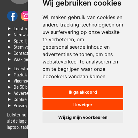
Wij gebruiken cookies
Wij maken gebruik van cookies en
andere tracking-technologieën om
► Luisteren naar Jouwradio
uw surfervaring op onze website
► Nieuws
te verbeteren, om
► Speellijst
► Stem voor de Dag top 3
gepersonaliseerde inhoud en
► Contacteer ons
advertenties te tonen, om ons
► Vaak gestelde vragen
websiteverkeer te analyseren en
► Livestream informatie
om te begrijpen waar onze
► Muziek opzoeken
bezoekers vandaan komen.
► Vlaamse 100 Aller tijden
► De 50 beste van...
Ik ga akkoord
► Adverteren op Jouwradio
► Cookie voorkeuren wijzigen
Ik weiger
► Privacyinformatie
Luister nu naar Jouwradio! De beste Nederlandstalige muziek
Wijzig mijn voorkeuren
uit de lage landen hoor je hier al 20 jaar. In digitale kwaliteit op je
laptop, tablet of smartphone.