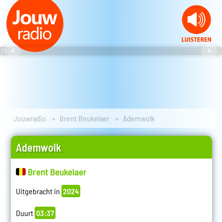
Jouwradio
Brent Beukelaer
Ademwolk
Ademwolk
Brent Beukelaer
Uitgebracht in
2024
Duurt
03:37