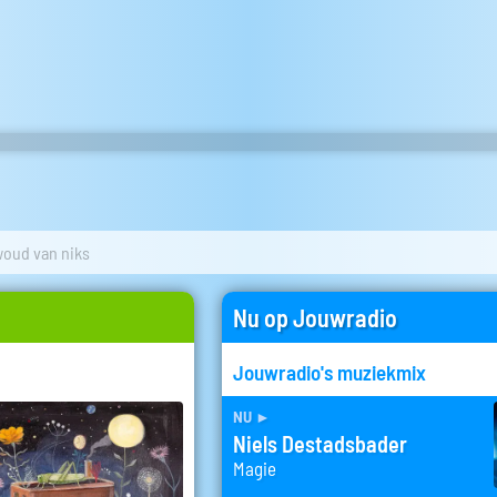
oud van niks
Nu op Jouwradio
Jouwradio's muziekmix
nu
►
Niels Destadsbader
Magie