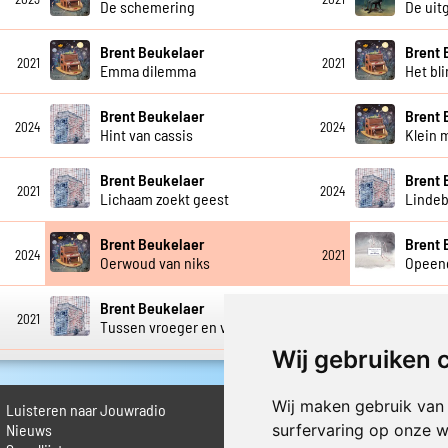
De schemering
De uit
Brent Beukelaer
Brent 
2021
2021
Emma dilemma
Het bl
Brent Beukelaer
Brent 
2024
2024
Hint van cassis
Klein 
Brent Beukelaer
Brent 
2021
2024
Lichaam zoekt geest
Linde
Brent Beukelaer
Brent 
2024
2021
Oerwoud van niks
Opeen
Brent Beukelaer
Brent 
2021
2024
Tussen vroeger en vandaag
Twaal
Wij gebruiken 
Wij maken gebruik van
Luisteren naar Jouwradio
► Livestream informatie
 Nieuws
► Muziek opzoeken
surfervaring op onze w