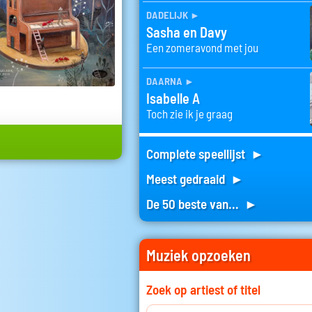
dadelijk
►
Sasha en Davy
Een zomeravond met jou
daarna
►
Isabelle A
Toch zie ik je graag
Complete speellijst ►
Meest gedraaid ►
De 50 beste van... ►
Muziek opzoeken
Zoek op artiest of titel