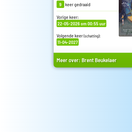
9
keer gedraaid
Vorige keer:
22-05-2026 om 00:55 uur
Volgende keer
:
(schatting)
11-04-2027
Meer over:
Brent Beukelaer