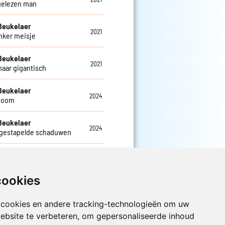
gelezen man
Beukelaer
2021
inker meisje
Beukelaer
2021
maar gigantisch
Beukelaer
2024
boom
Beukelaer
2024
gestapelde schaduwen
Beukelaer
2024
fkameren
cookies
 cookies en andere tracking-technologieën om uw
Luister nu naar Jouwradio! De beste
Nederlandstalige muziek uit de lage
ebsite te verbeteren, om gepersonaliseerde inhoud