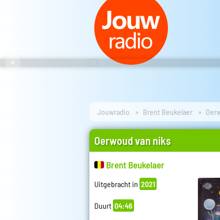
Jouwradio
Brent Beukelaer
Oerw
Oerwoud van niks
Brent Beukelaer
Uitgebracht in
2021
Duurt
04:46