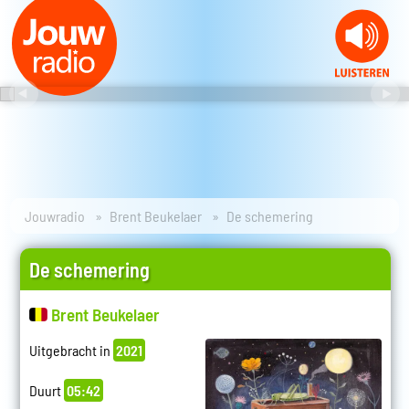
Jouwradio
Brent Beukelaer
De schemering
De schemering
Brent Beukelaer
Uitgebracht in
2021
Duurt
05:42