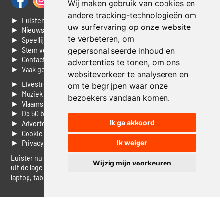
Wij maken gebruik van cookies en
andere tracking-technologieën om
► Luisteren naar Jouwradio
uw surfervaring op onze website
► Nieuws
te verbeteren, om
► Speellijst
► Stem voor de Dag top 3
gepersonaliseerde inhoud en
► Contacteer ons
advertenties te tonen, om ons
► Vaak gestelde vragen
websiteverkeer te analyseren en
► Livestream informatie
om te begrijpen waar onze
► Muziek opzoeken
bezoekers vandaan komen.
► Vlaamse 100 Aller tijden
► De 50 beste van...
Ik ga akkoord
► Adverteren op Jouwradio
► Cookie voorkeuren wijzigen
► Privacyinformatie
Ik weiger
Luister nu naar Jouwradio! De beste Nederlandstalige muziek
Wijzig mijn voorkeuren
uit de lage landen hoor je hier al 20 jaar. In digitale kwaliteit op je
laptop, tablet of smartphone.
© Jouwradio 2006 - 2026 - alle rechten voorbehouden.