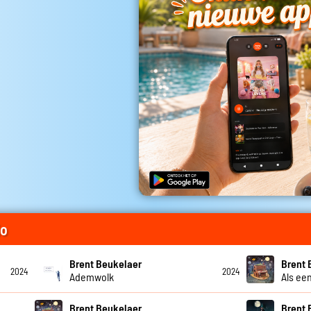
io
Brent Beukelaer
Brent 
2024
2024
Ademwolk
Als een
Brent Beukelaer
Brent 