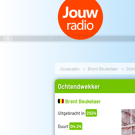
Jouwradio
Brent Beukelaer
Och
Ochtendwekker
Brent Beukelaer
Uitgebracht in
2024
Duurt
04:24