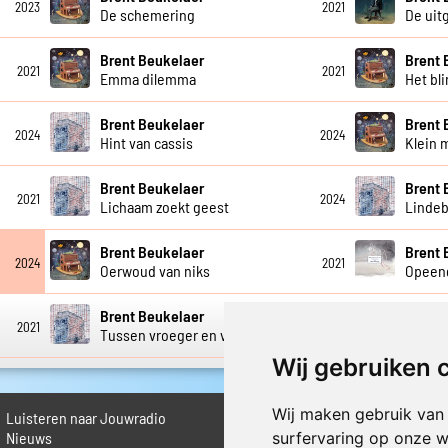
2023
2021
De schemering
De uit
Brent Beukelaer
Brent 
2021
2021
Emma dilemma
Het bl
Brent Beukelaer
Brent 
2024
2024
Hint van cassis
Klein 
Brent Beukelaer
Brent 
2021
2024
Lichaam zoekt geest
Linde
Brent Beukelaer
Brent 
2024
2021
Oerwoud van niks
Opeen
Brent Beukelaer
Brent 
2021
2024
Tussen vroeger en vandaag
Twaal
Wij gebruiken 
Wij maken gebruik van
Luisteren naar Jouwradio
► Livestream informatie
 Nieuws
► Muziek opzoeken
surfervaring op onze w