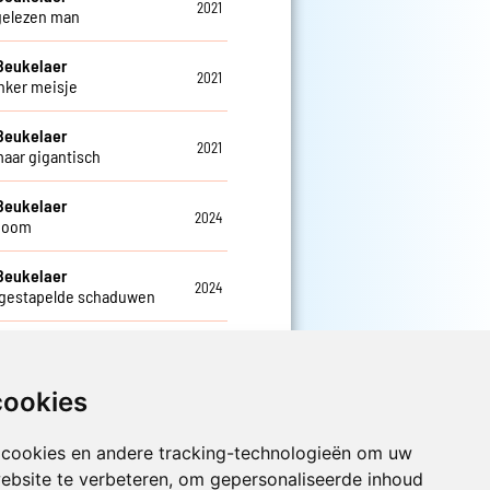
2021
gelezen man
Beukelaer
2021
inker meisje
Beukelaer
2021
maar gigantisch
Beukelaer
2024
boom
Beukelaer
2024
gestapelde schaduwen
Beukelaer
2024
fkameren
cookies
 cookies en andere tracking-technologieën om uw
Luister nu naar Jouwradio! De beste
Nederlandstalige muziek uit de lage
ebsite te verbeteren, om gepersonaliseerde inhoud