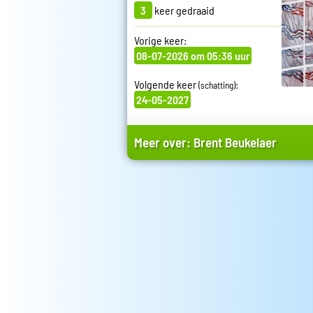
3
keer gedraaid
Vorige keer:
08-07-2026 om 05:36 uur
Volgende keer
:
(schatting)
24-05-2027
Meer over:
Brent Beukelaer