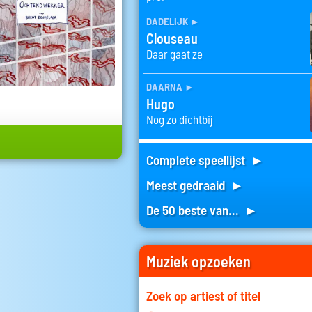
dadelijk
►
Clouseau
Daar gaat ze
daarna
►
Hugo
Nog zo dichtbij
Complete speellijst ►
Meest gedraaid ►
De 50 beste van... ►
Muziek opzoeken
Zoek op artiest of titel