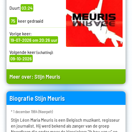
Duurt
03:24
75
keer gedraaid
Vorige keer:
19-07-2026 om 20:26 uur
Volgende keer
:
(schatting)
09-10-2026
Meer over:
Stijn Meuris
Biografie Stijn Meuris
* 1 december 1964 (Neerpelt)
Stijn Léon Maria Meuris is een Belgisch muzikant, regisseur
en journalist. Hij werd bekend als zanger van de groep
Noordkaap die onder meer de klassiekers "Ik hou van u" en