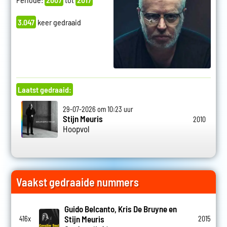
3.047
keer gedraaid
Laatst gedraaid:
29-07-2026 om 10:23 uur
Stijn Meuris
2010
Hoopvol
Vaakst gedraaide nummers
Guido Belcanto, Kris De Bruyne en
Stijn Meuris
416x
2015