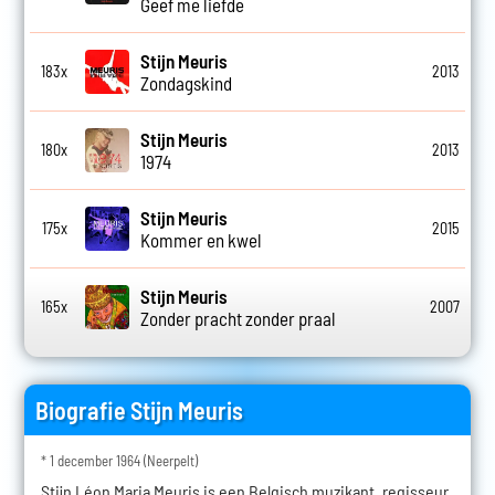
Geef me liefde
Stijn Meuris
183x
2013
Zondagskind
Stijn Meuris
180x
2013
1974
Stijn Meuris
175x
2015
Kommer en kwel
Stijn Meuris
165x
2007
Zonder pracht zonder praal
Biografie Stijn Meuris
* 1 december 1964 (Neerpelt)
Stijn Léon Maria Meuris is een Belgisch muzikant, regisseur