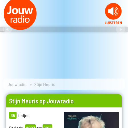
Jouwradio
Stijn Meuris
Stijn Meuris op Jouwradio
35
liedjes
Periode:
2007
tot
2017