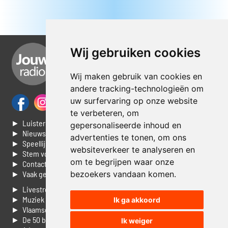
Wij gebruiken cookies
Wij maken gebruik van cookies en
andere tracking-technologieën om
uw surfervaring op onze website
te verbeteren, om
► Luisteren naar Jouwradio
gepersonaliseerde inhoud en
► Nieuws
advertenties te tonen, om ons
► Speellijst
websiteverkeer te analyseren en
► Stem voor de Dag top 3
om te begrijpen waar onze
► Contacteer ons
bezoekers vandaan komen.
► Vaak gestelde vragen
► Livestream informatie
► Muziek opzoeken
Ik ga akkoord
► Vlaamse 100 Aller tijden
► De 50 beste van...
Ik weiger