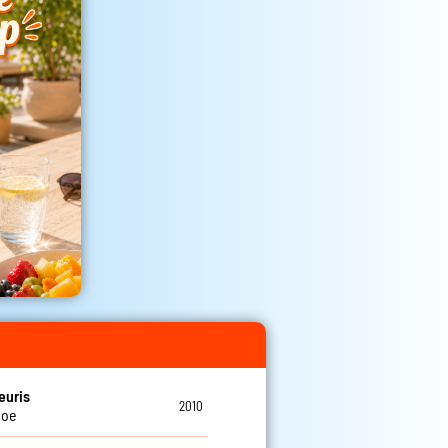
euris
2010
Joe