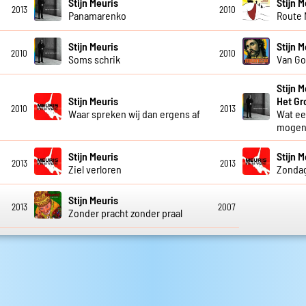
Stijn Meuris
Stijn 
2013
2010
Panamarenko
Route 
Stijn Meuris
Stijn M
2010
2010
Soms schrik
Van Go
Stijn 
Stijn Meuris
Het G
2010
2013
Waar spreken wij dan ergens af
Wat een
mogen 
Stijn Meuris
Stijn M
2013
2013
Ziel verloren
Zonda
Stijn Meuris
2013
2007
Zonder pracht zonder praal