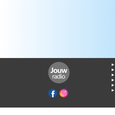
► 
►
► 
► 
► 
► 