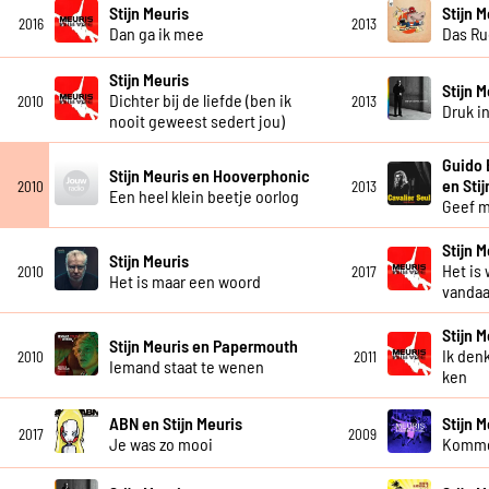
Stijn Meuris
Stijn M
2016
2013
Dan ga ik mee
Das Ru
Stijn Meuris
Stijn M
Dichter bij de liefde (ben ik
2010
2013
Druk i
nooit geweest sedert jou)
Guido 
Stijn Meuris en Hooverphonic
en Sti
2010
2013
Een heel klein beetje oorlog
Geef m
Stijn M
Stijn Meuris
Het is
2010
2017
Het is maar een woord
vanda
Stijn M
Stijn Meuris en Papermouth
Ik den
2010
2011
Iemand staat te wenen
ken
ABN en Stijn Meuris
Stijn M
2017
2009
Je was zo mooi
Komme