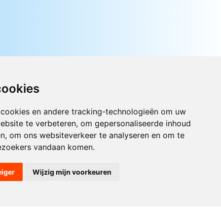
cookies
 cookies en andere tracking-technologieën om uw
ebsite te verbeteren, om gepersonaliseerde inhoud
Luister nu naar Jouwradio! De beste
Nederlandstalige muziek uit de lage
en, om ons websiteverkeer te analyseren en om te
landen hoor je hier al 20 jaar. In
ezoekers vandaan komen.
digitale kwaliteit op je laptop, tablet
of smartphone.
eiger
Wijzig mijn voorkeuren