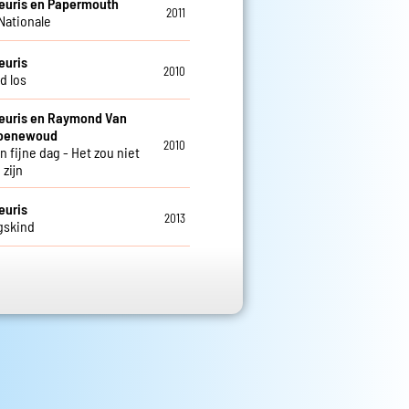
Meuris en Papermouth
2011
Nationale
euris
2010
d los
Meuris en Raymond Van
roenewoud
2010
 fijne dag - Het zou niet
zijn
euris
2013
gskind