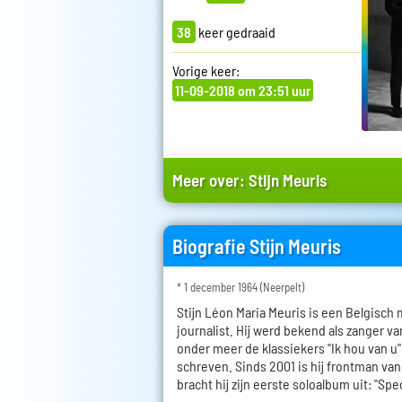
38
keer gedraaid
Vorige keer:
11-09-2018 om 23:51 uur
Meer over:
Stijn Meuris
Biografie Stijn Meuris
* 1 december 1964 (Neerpelt)
Stijn Léon Maria Meuris is een Belgisch 
journalist. Hij werd bekend als zanger 
onder meer de klassiekers "Ik hou van u" 
schreven. Sinds 2001 is hij frontman va
bracht hij zijn eerste soloalbum uit: "Sp