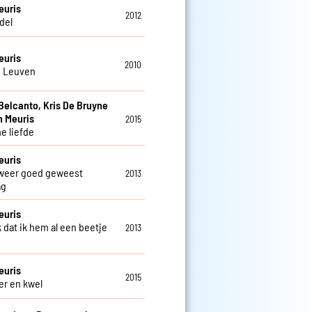
euris
2012
del
euris
2010
n Leuven
Belcanto, Kris De Bruyne
jn Meuris
2015
e liefde
euris
 weer goed geweest
2013
ag
euris
k dat ik hem al een beetje
2013
euris
2015
r en kwel