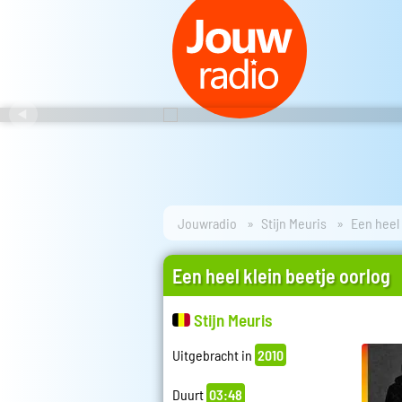
Jouwradio
Stijn Meuris
Een heel 
Een heel klein beetje oorlog
Stijn Meuris
Uitgebracht in
2010
Duurt
03:48