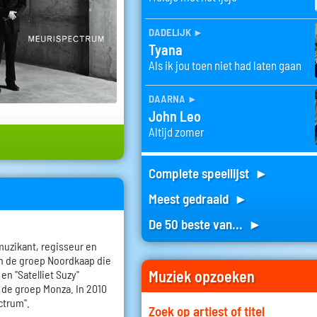
dadelijk
►
Tyana
Als ik jou toen niet had laten gaan
daarna
►
John Leo
Altijd zomer
Complete speellijst ►
Meest gedraaid ►
De 50 beste van... ►
muzikant, regisseur en
van de groep Noordkaap die
Muziek opzoeken
en "Satelliet Suzy"
n de groep Monza. In 2010
ectrum".
Zoek op artiest of titel