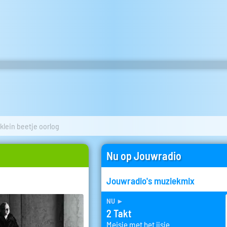
klein beetje oorlog
Nu op Jouwradio
Jouwradio's muziekmix
nu
►
2 Takt
Meisje met het ijsje