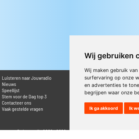
Wij gebruiken 
Wij maken gebruik van
surfervaring op onze w
Luisteren naar Jouwradio
► Livestream informatie
 Nieuws
► Muziek opzoeken
en advertenties te ton
Speellijst
► Vlaamse 100 Aller tijden
begrijpen waar onze b
Stem voor de Dag top 3
► De 50 beste van...
Contacteer ons
► Adverteren op Jouwradio
Ik ga akkoord
Ik w
Vaak gestelde vragen
► Cookie voorkeuren wijzigen
► Privacyinformatie
© Jouwradio 2006 - 2026 - alle rechten voorbehouden.
Design door
Cloudscape EP
.