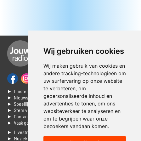
Wij gebruiken cookies
Wij maken gebruik van cookies en
andere tracking-technologieën om
uw surfervaring op onze website
te verbeteren, om
► Luisteren naar Jouwradio
gepersonaliseerde inhoud en
► Nieuws
advertenties te tonen, om ons
► Speellijst
► Stem voor de Dag top 3
websiteverkeer te analyseren en
► Contacteer ons
om te begrijpen waar onze
► Vaak gestelde vragen
bezoekers vandaan komen.
► Livestream informatie
► Muziek opzoeken