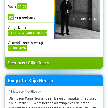
Duurt
04:00
82
keer gedraaid
Vorige keer:
07-06-2026 om 17:06 uur
Volgende keer
:
(schatting)
21-08-2026
Meer over:
Stijn Meuris
Biografie Stijn Meuris
* 1 december 1964 (Neerpelt)
Stijn Léon Maria Meuris is een Belgisch muzikant, regisseur
en journalist. Hij werd bekend als zanger van de groep
Noordkaap die onder meer de klassiekers "Ik hou van u" en