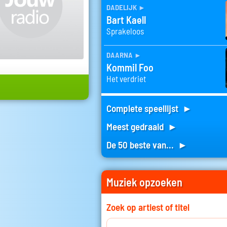
dadelijk
►
Bart Kaell
Sprakeloos
daarna
►
Kommil Foo
Het verdriet
Complete speellijst ►
Meest gedraaid ►
De 50 beste van... ►
Muziek opzoeken
Zoek op artiest of titel