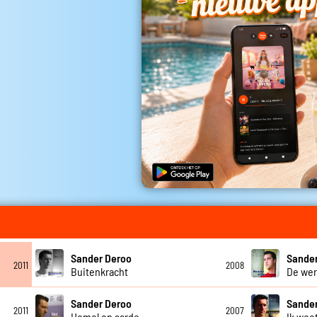
Sander Deroo
Sande
2011
2008
Buitenkracht
De wer
Sander Deroo
Sande
2011
2007
Hemel op aarde
Ik weet