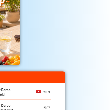
r Deroo
2009
eld
r Deroo
2007
 het niet