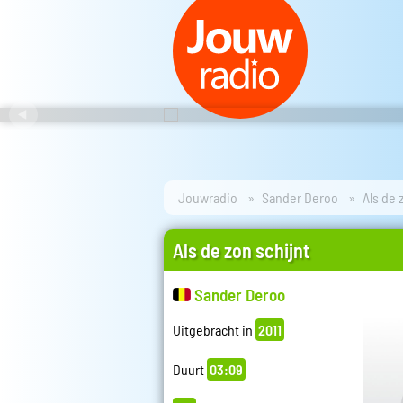
Jouwradio
Sander Deroo
Als de 
Als de zon schijnt
Sander Deroo
Uitgebracht in
2011
Duurt
03:09