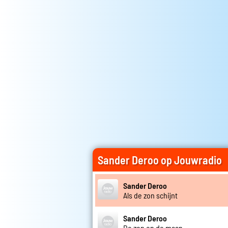
Sander Deroo op Jouwradio
Sander Deroo
Als de zon schijnt
Sander Deroo
De zon en de maan