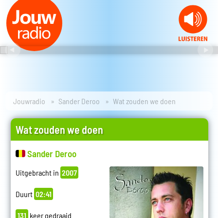
Jouwradio
Sander Deroo
Wat zouden we doen
Wat zouden we doen
Sander Deroo
Uitgebracht in
2007
Duurt
02:41
131
keer gedraaid