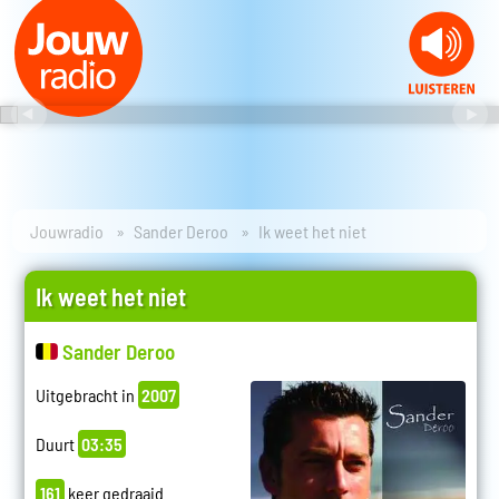
Jouwradio
Sander Deroo
Ik weet het niet
Ik weet het niet
Sander Deroo
Uitgebracht in
2007
Duurt
03:35
161
keer gedraaid