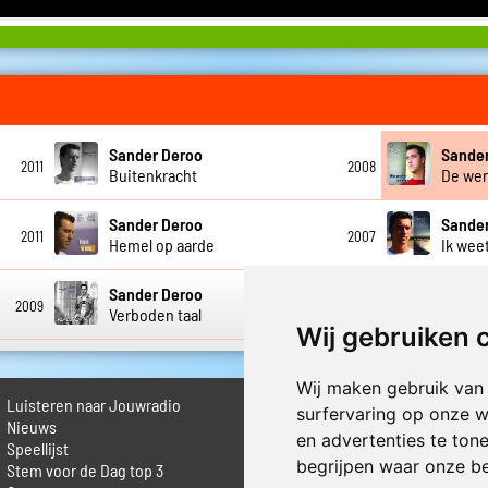
Sander Deroo
Sande
2011
2008
Buitenkracht
De wer
Sander Deroo
Sande
2011
2007
Hemel op aarde
Ik weet
Sander Deroo
Sande
2009
2010
Verboden taal
Wat z
Wij gebruiken 
Wij maken gebruik van
Luisteren naar Jouwradio
► Livestream informatie
surfervaring op onze w
 Nieuws
► Muziek opzoeken
en advertenties te ton
Speellijst
► Vlaamse 100 Aller tijden
begrijpen waar onze b
Stem voor de Dag top 3
► De 50 beste van...