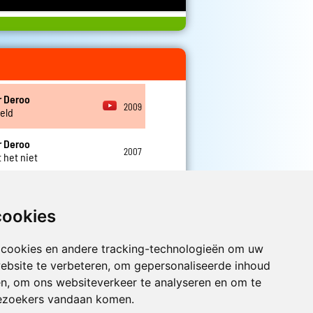
r Deroo
2009
eld
r Deroo
2007
 het niet
r Deroo
2007
ouden we doen
cookies
 cookies en andere tracking-technologieën om uw
Luister nu naar Jouwradio! De beste
ebsite te verbeteren, om gepersonaliseerde inhoud
Nederlandstalige muziek uit de lage
en, om ons websiteverkeer te analyseren en om te
landen hoor je hier al 20 jaar. In
ezoekers vandaan komen.
digitale kwaliteit op je laptop, tablet