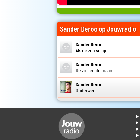
Sander Deroo op Jouwradio
Sander Deroo
Als de zon schijnt
Sander Deroo
De zon en de maan
Sander Deroo
Onderweg
► 
►
► 
► 