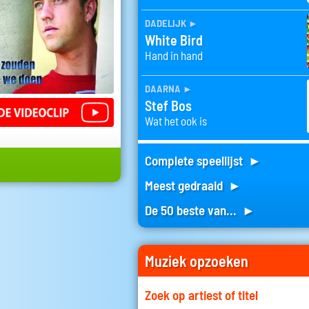
dadelijk
►
White Bird
Hand in hand
daarna
►
Stef Bos
Wat het ook is
Complete speellijst ►
Meest gedraaid ►
De 50 beste van... ►
Muziek opzoeken
Zoek op artiest of titel