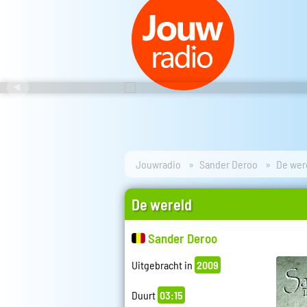
Jouwradio
Sander Deroo
De wer
De wereld
Sander Deroo
Uitgebracht in
2009
Duurt
03:15