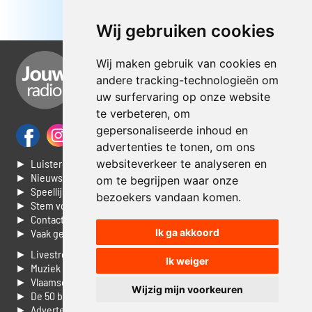
Wij gebruiken cookies
Wij maken gebruik van cookies en
andere tracking-technologieën om
uw surfervaring op onze website
te verbeteren, om
gepersonaliseerde inhoud en
advertenties te tonen, om ons
websiteverkeer te analyseren en
► Luisteren naar Jouwradio
► Nieuws
om te begrijpen waar onze
► Speellijst
bezoekers vandaan komen.
► Stem voor de Dag top 3
► Contacteer ons
Ik ga akkoord
► Vaak gestelde vragen
► Livestream informatie
Ik weiger
► Muziek opzoeken
► Vlaamse 100 Aller tijden
Wijzig mijn voorkeuren
► De 50 beste van...
► Adverteren op Jouwradio