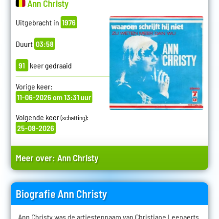
Ann Christy
Uitgebracht in
1976
Duurt
03:58
91
keer gedraaid
Vorige keer:
11-06-2026 om 13:31 uur
Volgende keer
:
(schatting)
25-08-2026
Meer over:
Ann Christy
Biografie Ann Christy
Ann Christy was de artiestennaam van Christiane Leenaerts