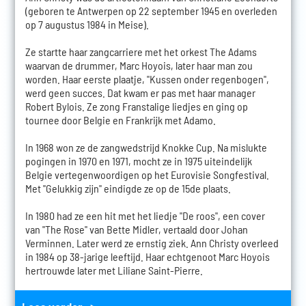
(geboren te Antwerpen op 22 september 1945 en overleden
op 7 augustus 1984 in Meise).
Ze startte haar zangcarriere met het orkest The Adams
waarvan de drummer, Marc Hoyois, later haar man zou
worden. Haar eerste plaatje, "Kussen onder regenbogen",
werd geen succes. Dat kwam er pas met haar manager
Robert Bylois. Ze zong Franstalige liedjes en ging op
tournee door Belgie en Frankrijk met Adamo.
In 1968 won ze de zangwedstrijd Knokke Cup. Na mislukte
pogingen in 1970 en 1971, mocht ze in 1975 uiteindelijk
Belgie vertegenwoordigen op het Eurovisie Songfestival.
Met "Gelukkig zijn" eindigde ze op de 15de plaats.
In 1980 had ze een hit met het liedje "De roos", een cover
van "The Rose" van Bette Midler, vertaald door Johan
Verminnen. Later werd ze ernstig ziek. Ann Christy overleed
in 1984 op 38-jarige leeftijd. Haar echtgenoot Marc Hoyois
hertrouwde later met Liliane Saint-Pierre.