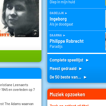
Diep in mijn huid
dadelijk
►
Ingeborg
Als je doodgaat
daarna
►
Philippe Robrecht
Paradijs
Complete speellijst ►
Meest gedraaid ►
De 50 beste van... ►
hristiane Leenaerts
 1945 en overleden op 7
Muziek opzoeken
rkest The Adams waarvan
Zoek op artiest of titel