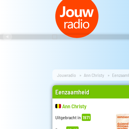
Jouwradio
Ann Christy
Eenzaam
Eenzaamheid
Ann Christy
Uitgebracht in
1971