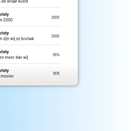
 de leraar kuste
risty
2000
m 2000
risty
2000
zijn wij zo brutaal
risty
1974
ten meer dan wij
risty
1976
 mooier