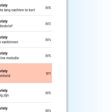
risty
1976
te lang nachten te kort
risty
1972
fdesbrief
risty
1974
jn vanbinnen
risty
1975
eine melodie
risty
1971
amheid
risty
1975
g zijn
risty
1974