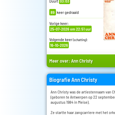
Duurt
03:03
89
keer gedraaid
Vorige keer:
25-07-2026 om 22:51 uur
Volgende keer
:
(schatting)
16-10-2026
Meer over:
Ann Christy
Biografie Ann Christy
Ann Christy was de artiestennaam van C
(geboren te Antwerpen op 22 september
augustus 1984 in Meise).
Ze startte haar zangcarriere met het o