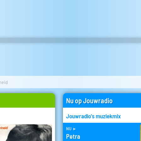
heid
Nu op Jouwradio
Jouwradio's muziekmix
nu
►
Petra