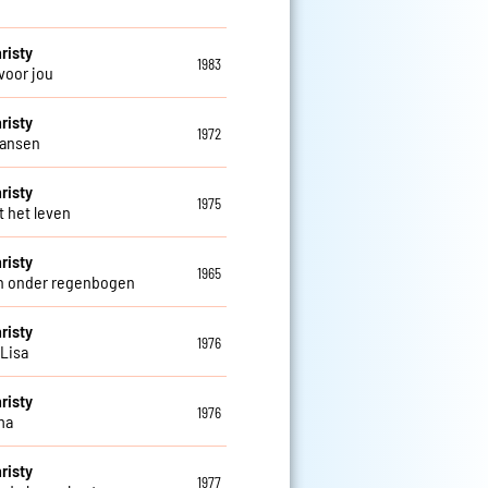
risty
1983
 voor jou
risty
1972
 dansen
risty
1975
t het leven
risty
1965
n onder regenbogen
risty
1976
 Lisa
risty
1976
ma
risty
1977