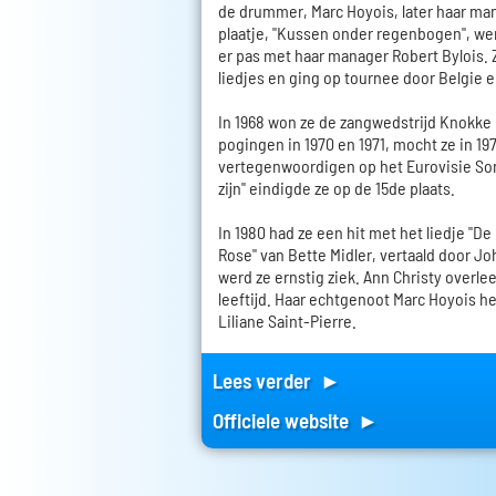
de drummer, Marc Hoyois, later haar ma
plaatje, "Kussen onder regenbogen", w
er pas met haar manager Robert Bylois. 
liedjes en ging op tournee door Belgie 
In 1968 won ze de zangwedstrijd Knokke
pogingen in 1970 en 1971, mocht ze in 197
vertegenwoordigen op het Eurovisie Son
zijn" eindigde ze op de 15de plaats.
In 1980 had ze een hit met het liedje "De
Rose" van Bette Midler, vertaald door J
werd ze ernstig ziek. Ann Christy overlee
leeftijd. Haar echtgenoot Marc Hoyois h
Liliane Saint-Pierre.
Lees verder ►
Officiele website ►