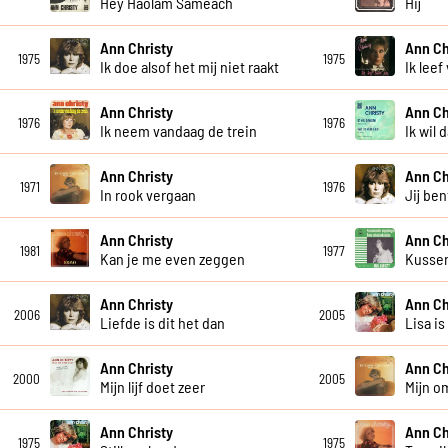
Hey Haolam Sameach
Hij
Ann Christy
Ann Ch
1975
1975
Ik doe alsof het mij niet raakt
Ik leef
Ann Christy
Ann Ch
1976
1976
Ik neem vandaag de trein
Ik wil
Ann Christy
Ann Ch
1971
1976
In rook vergaan
Jij ben
Ann Christy
Ann Ch
1981
1977
Kan je me even zeggen
Kusse
Ann Christy
Ann Ch
2006
2005
Liefde is dit het dan
Lisa is
Ann Christy
Ann Ch
2000
2005
Mijn lijf doet zeer
Mijn o
Ann Christy
Ann Ch
1975
1975