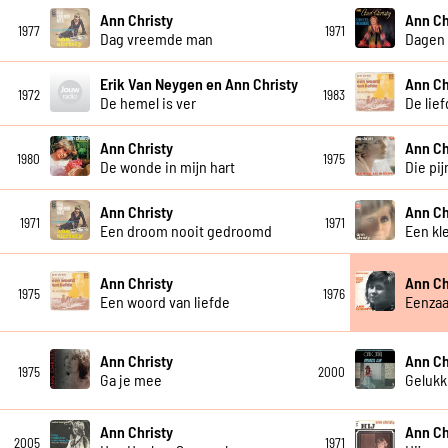
Ann Christy
Ann Ch
1977
1971
Dag vreemde man
Dagen 
Erik Van Neygen en Ann Christy
Ann Ch
1972
1983
De hemel is ver
De lie
Ann Christy
Ann Ch
1980
1975
De wonde in mijn hart
Die pi
Ann Christy
Ann Ch
1971
1971
Een droom nooit gedroomd
Een kl
Ann Christy
Ann Ch
1975
1976
Een woord van liefde
Eenza
Ann Christy
Ann Ch
1975
2000
Ga je mee
Gelukki
Ann Christy
Ann Ch
2005
1971