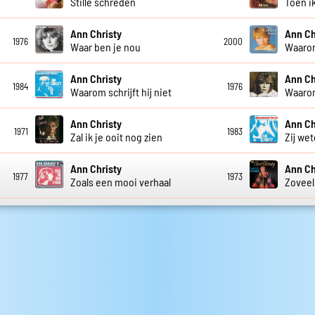
Stille schreden
Toen ik
Ann Christy
Ann Ch
1976
2000
Waar ben je nou
Waaro
Ann Christy
Ann Ch
1984
1976
Waarom schrijft hij niet
Waarom 
Ann Christy
Ann Ch
1971
1983
Zal ik je ooit nog zien
Zij we
Ann Christy
Ann Ch
1977
1973
Zoals een mooi verhaal
Zoveel