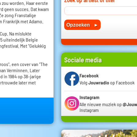
n zou worden. Haar eerste
erd geen succes. Dat kwam
Ze zong Franstalige
en Frankrijk met Adamo.
 Cup. Na mislukte
5 uiteindelijk Belgie
gfestival. Met "Gelukkig
Sociale media
 roos", een cover van "The
ohan Verminnen. Later
Facebook
d in 1984 op 38-jarige
ertrouwde later met
Volg
Jouwradio
op Facebook
Instagram
Alle nieuwe muziek op
@Jouw
Instagram