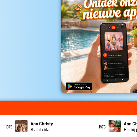
Ann Christy
Ann Ch
1975
1975
Bla bla bla
Blij bij