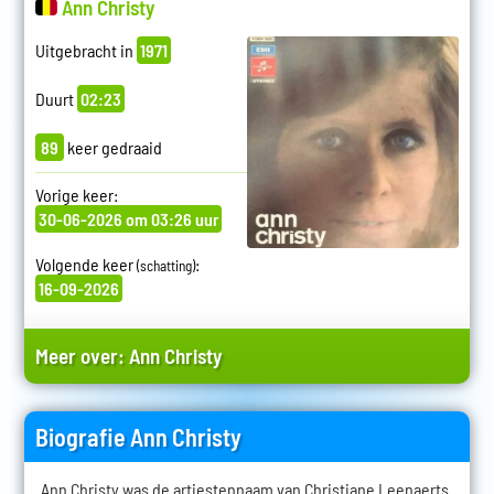
Ann Christy
Uitgebracht in
1971
Duurt
02:23
89
keer gedraaid
Vorige keer:
30-06-2026 om 03:26 uur
Volgende keer
:
(schatting)
16-09-2026
Meer over:
Ann Christy
Biografie Ann Christy
Ann Christy was de artiestennaam van Christiane Leenaerts