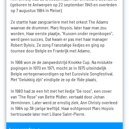
(geboren te Antwerpen op 22 september 1945 en overleden
op 7 augustus 1984 in Meise).
Ze startte haar zangcarriere met het orkest The Adams
waarvan de drummer, Marc Hoyois, later haar man zou
worden. Haar eerste plaatje, "Kussen onder regenbogen",
werd geen succes. Dat kwam er pas met haar manager
Robert Bylois. Ze zong Franstalige liedjes en ging op
tournee door Belgie en Frankrijk met Adamo.
In 1968 won ze de zangwedstrijd Knokke Cup. Na mislukte
pogingen in 1970 en 1971, mocht ze in 1975 uiteindelijk
Belgie vertegenwoordigen op het Eurovisie Songfestival.
Met "Gelukkig zijn" eindigde ze op de 15de plaats.
In 1980 had ze een hit met het liedje "De roos", een cover
van "The Rose" van Bette Midler, vertaald door Johan
Verminnen. Later werd ze ernstig ziek. Ann Christy overleed
in 1984 op 38-jarige leeftijd. Haar echtgenoot Marc Hoyois
hertrouwde later met Liliane Saint-Pierre.