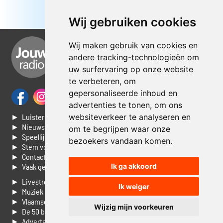
Wij gebruiken cookies
Wij maken gebruik van cookies en
andere tracking-technologieën om
uw surfervaring op onze website
te verbeteren, om
gepersonaliseerde inhoud en
advertenties te tonen, om ons
websiteverkeer te analyseren en
► Luisteren naar Jouwradio
► Nieuws
om te begrijpen waar onze
► Speellijst
bezoekers vandaan komen.
► Stem voor de Dag top 3
► Contacteer ons
Ik ga akkoord
► Vaak gestelde vragen
► Livestream informatie
Ik weiger
► Muziek opzoeken
► Vlaamse 100 Aller tijden
Wijzig mijn voorkeuren
► De 50 beste van...
► Adverteren op Jouwradio