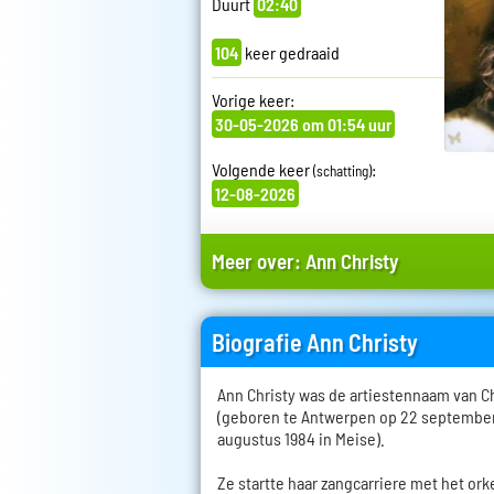
Duurt
02:40
104
keer gedraaid
Vorige keer:
30-05-2026 om 01:54 uur
Volgende keer
:
(schatting)
12-08-2026
Meer over:
Ann Christy
Biografie Ann Christy
Ann Christy was de artiestennaam van C
(geboren te Antwerpen op 22 september
augustus 1984 in Meise).
Ze startte haar zangcarriere met het o