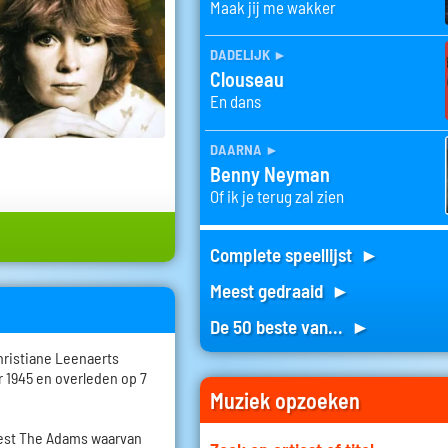
Maak jij me wakker
dadelijk
►
Clouseau
En dans
daarna
►
Benny Neyman
Of ik je terug zal zien
Complete speellijst ►
Meest gedraaid ►
De 50 beste van... ►
hristiane Leenaerts
 1945 en overleden op 7
Muziek opzoeken
rkest The Adams waarvan