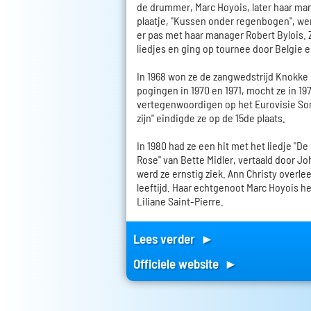
de drummer, Marc Hoyois, later haar ma
plaatje, "Kussen onder regenbogen", w
er pas met haar manager Robert Bylois. 
liedjes en ging op tournee door Belgie 
In 1968 won ze de zangwedstrijd Knokke
pogingen in 1970 en 1971, mocht ze in 197
vertegenwoordigen op het Eurovisie Son
zijn" eindigde ze op de 15de plaats.
In 1980 had ze een hit met het liedje "De
Rose" van Bette Midler, vertaald door J
werd ze ernstig ziek. Ann Christy overlee
leeftijd. Haar echtgenoot Marc Hoyois h
Liliane Saint-Pierre.
Lees verder ►
Officiele website ►