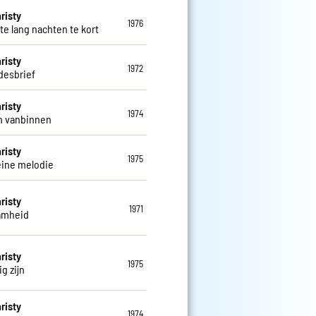
risty
1976
te lang nachten te kort
risty
1972
fdesbrief
risty
1974
jn vanbinnen
risty
1975
eine melodie
risty
1971
amheid
risty
1975
g zijn
risty
1974