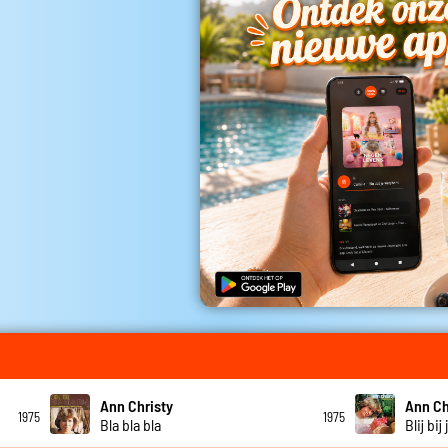
Ann Christy
Ann Ch
1975
1975
Bla bla bla
Blij bij