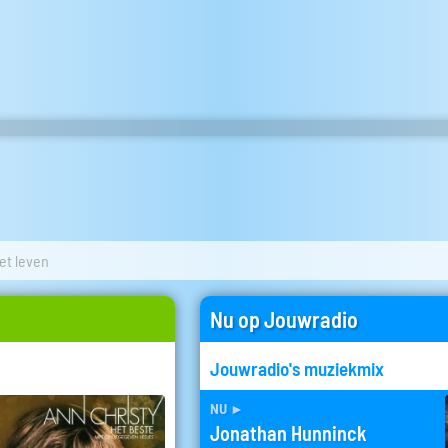
het leven
Nu op Jouwradio
Jouwradio's muziekmix
nu
►
Jonathan Hunninck