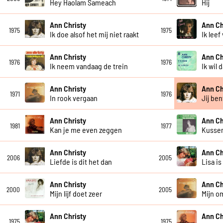
Hey Haolam Sameach
Hij
Ann Christy
Ann Ch
1975
1975
Ik doe alsof het mij niet raakt
Ik leef
Ann Christy
Ann Ch
1976
1976
Ik neem vandaag de trein
Ik wil
Ann Christy
Ann Ch
1971
1976
In rook vergaan
Jij ben
Ann Christy
Ann Ch
1981
1977
Kan je me even zeggen
Kusse
Ann Christy
Ann Ch
2006
2005
Liefde is dit het dan
Lisa is
Ann Christy
Ann Ch
2000
2005
Mijn lijf doet zeer
Mijn o
Ann Christy
Ann Ch
1975
1975