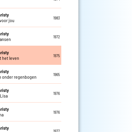
risty
1983
 voor jou
risty
1972
 dansen
risty
1975
t het leven
risty
1965
n onder regenbogen
risty
1976
 Lisa
risty
1976
ma
risty
1977