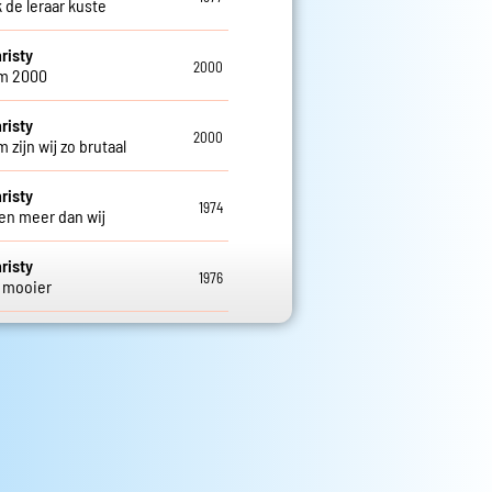
 de leraar kuste
risty
2000
m 2000
risty
2000
zijn wij zo brutaal
risty
1974
ten meer dan wij
risty
1976
 mooier