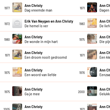
Ann Christy
Ann Ch
1977
1971
Dag vreemde man
Dagen 
Erik Van Neygen en Ann Christy
Ann Ch
1972
1983
De hemel is ver
De lie
Ann Christy
Ann Ch
1980
1975
De wonde in mijn hart
Die pi
Ann Christy
Ann Ch
1971
1971
Een droom nooit gedroomd
Een kl
Ann Christy
Ann Ch
1975
1976
Een woord van liefde
Eenza
Ann Christy
Ann Ch
1975
2000
Ga je mee
Gelukki
Ann Christy
Ann Ch
2005
1971