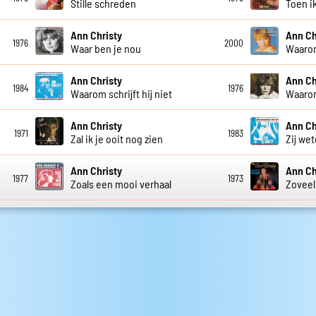
Stille schreden
Toen ik
Ann Christy
Ann Ch
1976
2000
Waar ben je nou
Waaro
Ann Christy
Ann Ch
1984
1976
Waarom schrijft hij niet
Waarom 
Ann Christy
Ann Ch
1971
1983
Zal ik je ooit nog zien
Zij we
Ann Christy
Ann Ch
1977
1973
Zoals een mooi verhaal
Zoveel