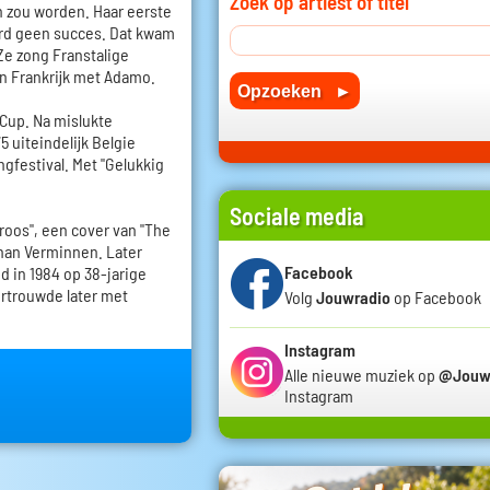
Zoek op artiest of titel
n zou worden. Haar eerste
erd geen succes. Dat kwam
Ze zong Franstalige
en Frankrijk met Adamo.
 Cup. Na mislukte
5 uiteindelijk Belgie
gfestival. Met "Gelukkig
Sociale media
 roos", een cover van "The
ohan Verminnen. Later
Facebook
d in 1984 op 38-jarige
ertrouwde later met
Volg
Jouwradio
op Facebook
Instagram
Alle nieuwe muziek op
@Jouw
Instagram