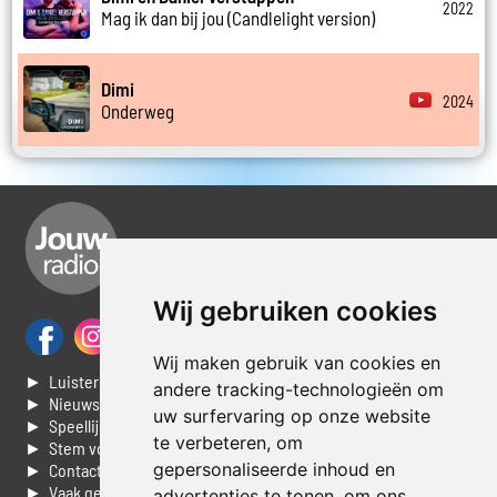
2022
Mag ik dan bij jou (Candlelight version)
Dimi
2024
Onderweg
Wij gebruiken cookies
Wij maken gebruik van cookies en
► Luisteren naar Jouwradio
andere tracking-technologieën om
► Nieuws
uw surfervaring op onze website
► Speellijst
te verbeteren, om
► Stem voor de Dag top 3
gepersonaliseerde inhoud en
► Contacteer ons
► Vaak gestelde vragen
advertenties te tonen, om ons